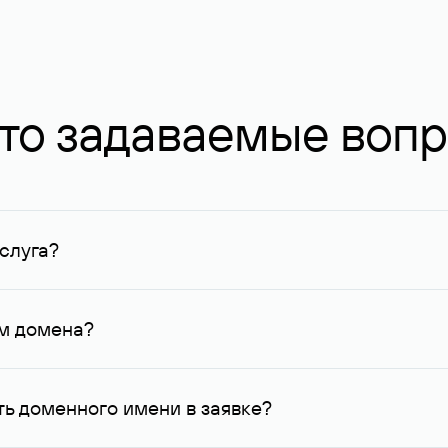
то задаваемые воп
слуга?
ных в Руцентре и у других регистраторов. Для доменов, о
умму не менее 1 млн руб.
ем домена?
го контактные данные, доступные Руцентру.
ь доменного имени в заявке?