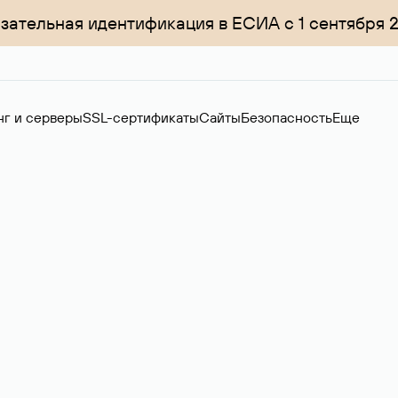
зательная идентификация в ЕСИА с 1 сентября 
нг и серверы
SSL-сертификаты
Сайты
Безопасность
Еще
ер
нов на вторичном рынке. Стоимость — 4599 ₽ за одно имя.