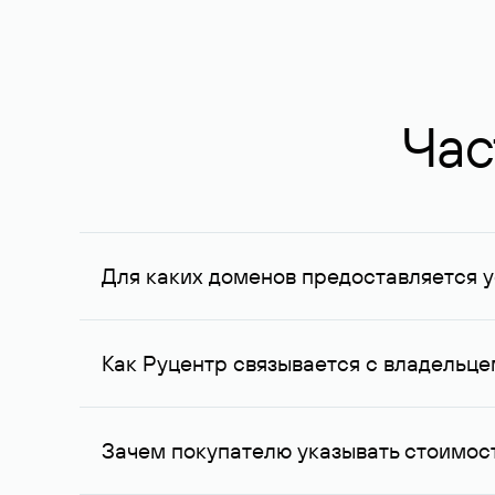
Час
Для каких доменов предоставляется у
Услуга доступна для доменов, зарегистрирован
Федерации, услуга оказывается для сделок на с
Как Руцентр связывается с владельц
Для связи с владельцем домена используются е
Зачем покупателю указывать стоимост