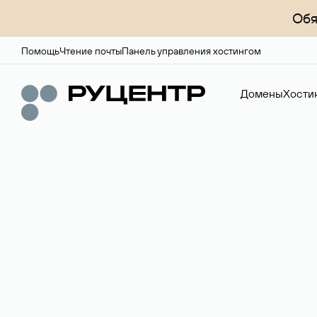
Обя
Помощь
Чтение почты
Панель управления хостингом
Домены
Хости
Доменный брок
Услуга по организации сделок купли-продажи доме