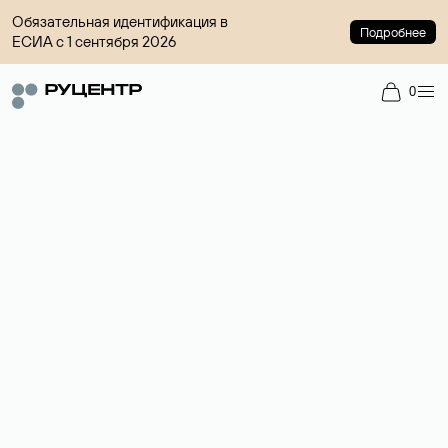
Обязательная идентификация в
Подробнее
ЕСИА с 1 сентября 2026
0
Доменный брокер
Услуга по организации сделок купли-продажи доменов на
вторичном рынке. Стоимость — 4599 ₽ за одно имя.