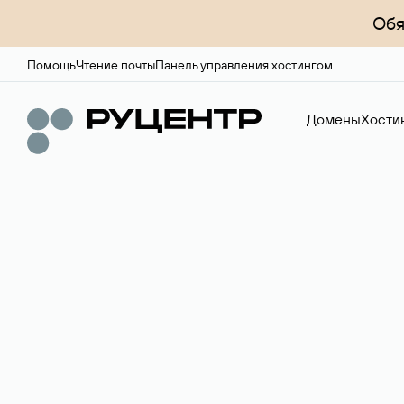
Обя
Помощь
Чтение почты
Панель управления хостингом
Домены
Хости
Доменный брок
Услуга по организации сделок купли-продажи доме