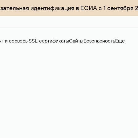
зательная идентификация в ЕСИА с 1 сентября 
нг и серверы
SSL-сертификаты
Сайты
Безопасность
Еще
ер
нов на вторичном рынке. Стоимость — 4599 ₽ за одно имя.