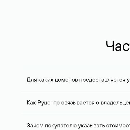
Час
Для каких доменов предоставляется у
Услуга доступна для доменов, зарегистрирован
Федерации, услуга оказывается для сделок на с
Как Руцентр связывается с владельц
Для связи с владельцем домена используются е
Зачем покупателю указывать стоимост