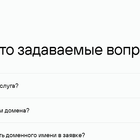
то задаваемые воп
слуга?
ных в Руцентре и у других регистраторов. Для доменов, о
умму не менее 1 млн руб.
ем домена?
го контактные данные, доступные Руцентру.
ь доменного имени в заявке?