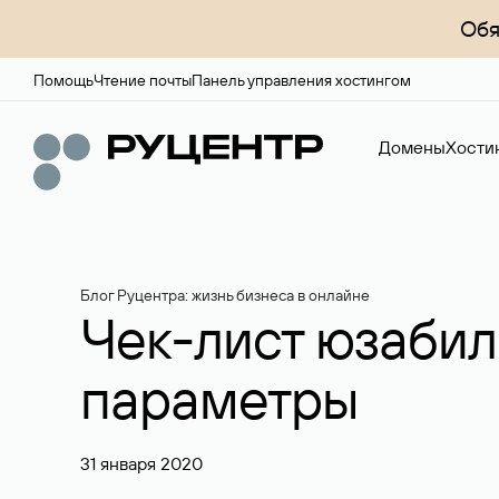
Обя
Помощь
Чтение почты
Панель управления хостингом
Домены
Хости
Блог Руцентра: жизнь бизнеса в онлайне
Чек-лист юзабили
параметры
31 января 2020