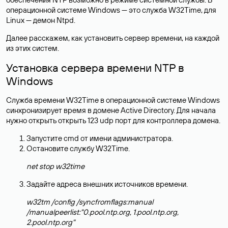
операционной системе Windows — это служба W32Time, для
Linux — демон Ntpd.
Далее расскажем, как установить сервер времени, на каждой
из этих систем.
Установка сервера времени NTP в
Windows
Служба времени W32Time в операционной системе Windows
синхронизирует время в домене Active Directory. Для начала
нужно открыть открыть 123 udp порт для контроллера домена.
Запустите cmd от имени администратора.
Остановите службу W32Time.
net stop w32time
Задайте адреса внешних источников времени.
w32tm /config /syncfromflags:manual
/manualpeerlist:"0.pool.ntp.org, 1.pool.ntp.org,
2.pool.ntp.org"