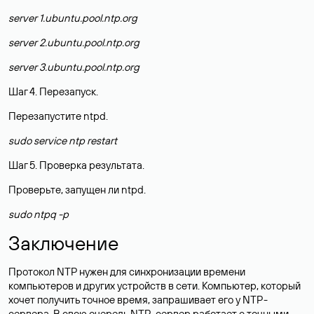
server 1.ubuntu.pool.ntp.org
server 2.ubuntu.pool.ntp.org
server 3.ubuntu.pool.ntp.org
Шаг 4. Перезапуск.
Перезапустите ntpd.
sudo service ntp restart
Шаг 5. Проверка результата.
Проверьте, запущен ли ntpd.
sudo ntpq -p
Заключение
Протокол NTP нужен для синхронизации времени
компьютеров и других устройств в сети. Компьютер, который
хочет получить точное время, запрашивает его у NTP-
сервера. В свою очередь NTP-сервер работает с точными