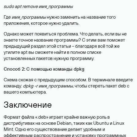
sudo apt remove имя_программы
Где
имя_программы
нужно заменить на название того
приложения, которое нужно удалить.
Однако может появиться проблема. Что делать, если вы не
знаете точное название программы? С этим вам поможет
предыдущий раздел этой статьи – благодаря всё той же
утилите apt вы сможете найти в полном списке
установленных пакетов нужную программу.
Способ 2: С помощью команды dpkg
Схема схожая с предыдущим способом. В терминале введите
команду:
dpkg -r имя_программы
, чтобы стереть пакет deb с
вашего компьютера.
Заключение
Формат файла «.deb» играет крайне важную роль в
дистрибутивах на основе Debian, таких как Ubuntu и Linux
Mint. Одно его существование делает удобным и
эффективным распространение и установку программных