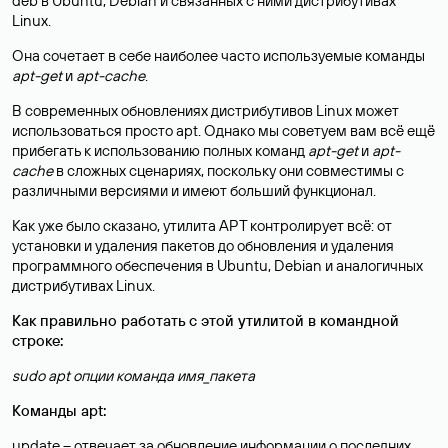
deb в Ubuntu, Debian и связанных с ними дистрибутивах
Linux.
Она сочетает в себе наиболее часто используемые команды
apt-get
и
apt-cache
.
В современных обновлениях дистрибутивов Linux может
использоваться просто apt. Однако мы советуем вам всё ещё
прибегать к использованию полных команд
apt-get
и
apt-
cache
в сложных сценариях, поскольку они совместимы с
различными версиями и имеют больший функционал.
Как уже было сказано, утилита APT контролирует всё: от
установки и удаления пакетов до обновления и удаления
программного обеспечения в Ubuntu, Debian и аналогичных
дистрибутивах Linux.
Как правильно работать с этой утилитой в командной
строке:
sudo apt опции команда имя_пакета
Команды apt:
update – отвечает за обновление информации о последних