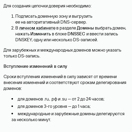
Для создания цепочки доверия необходимо:
Подписать доменную зону и выгрузить
ее на авторитативный DNS-сервер.
В
личном кабинете
в разделе
Домены
выбрать домен,
нажать
Изменить
в блоке
DNSSEC
и ввести запись
DNSKEY, одну или несколько DS-записей.
Для зарубежных и международных доменов можно указать
только DS-запись.
Вступление изменений в силу
Сроки вступления изменений в силу зависят от времени
внесения изменений и соответствуют срокам делегирования
доменов:
для доменов .ru, .рф и .su — от 2 до 24 часов;
для доменов 3-го уровня — до 1 часа;
международные и зарубежные домены делегируются
за несколько минут.