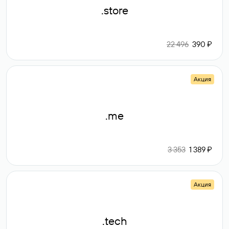
.store
22 496
390 ₽
Акция
.me
3 353
1 389 ₽
Акция
.tech