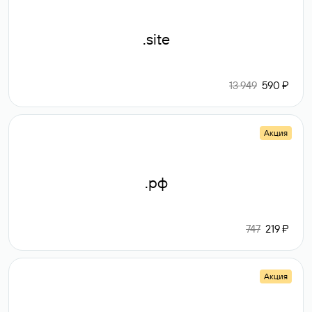
.site
13 949
590 ₽
Акция
.рф
747
219 ₽
Акция