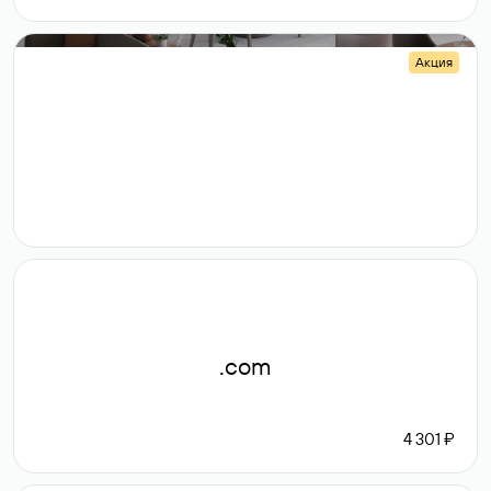
Акция
.shop
14 982
189 ₽
.com
4 301 ₽