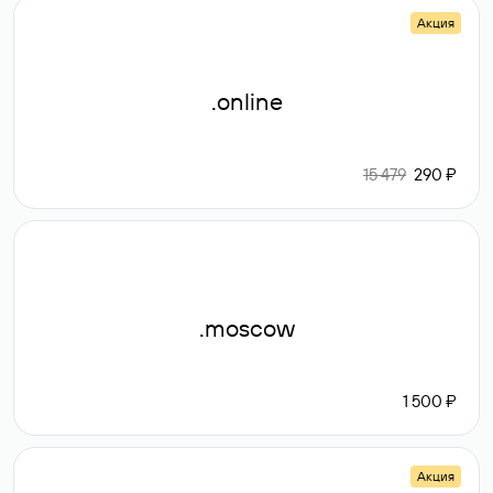
Акция
.online
15 479
290 ₽
.moscow
1 500 ₽
Акция