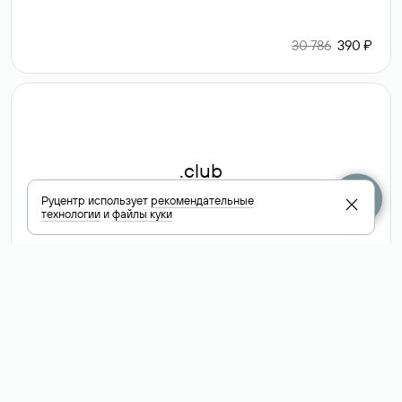
30 786
390 ₽
.club
Руцентр использует
рекомендательные
технологии
и
файлы куки
6 587 ₽
Посмотреть
все доменные
зоны