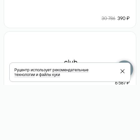
30 786
390 ₽
.club
Руцентр использует
рекомендательные
технологии
и
файлы куки
6 587 ₽
Посмотреть
все доменные
зоны