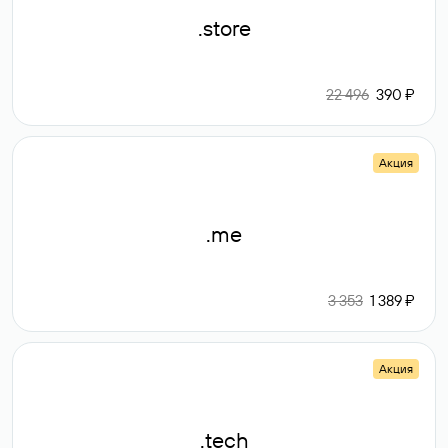
.store
22 496
390 ₽
Акция
.me
3 353
1 389 ₽
Акция
.tech