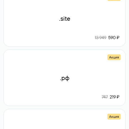
.site
13 949
590 ₽
Акция
.рф
747
219 ₽
Акция