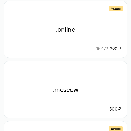
Акция
.online
15 479
290 ₽
.moscow
1 500 ₽
Акция