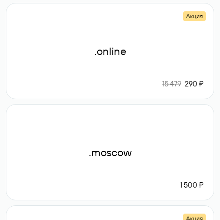
Акция
.online
15 479
290 ₽
.moscow
1 500 ₽
Акция