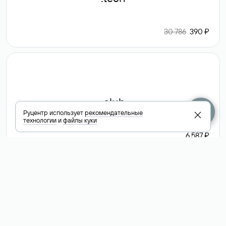
30 786
390 ₽
.club
Руцентр использует
рекомендательные
технологии
и
файлы куки
6 587 ₽
Посмотреть
все доменные
зоны