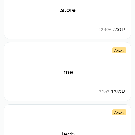
.store
22 496
390 ₽
Акция
.me
3 353
1 389 ₽
Акция
.tech