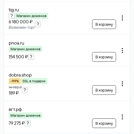
tig
.ru
?
Магазин доменов
6 180 000 ₽
?
В корзину
Возможен торг
pnoa
.ru
Магазин доменов
154 500 ₽
?
В корзину
dobra
.shop
-99%
SSL в подарок
14 982 ₽
?
В корзину
189 ₽
вгт
.рф
Магазин доменов
79 275 ₽
?
В корзину