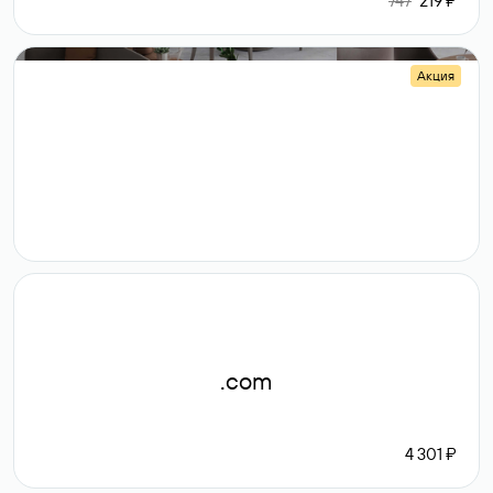
747
219 ₽
Акция
.shop
14 982
189 ₽
.com
4 301 ₽