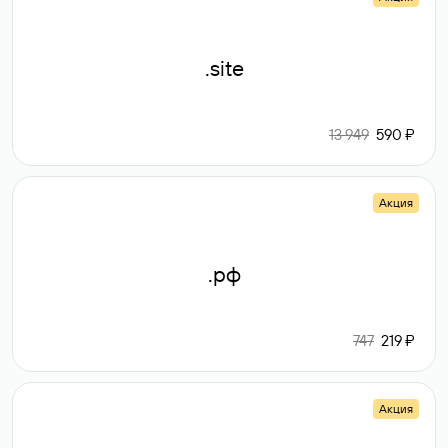
.site
13 949
590 ₽
Акция
.рф
747
219 ₽
Акция