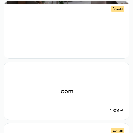
Акция
.shop
14 982
189 ₽
.com
4 301 ₽
Акция