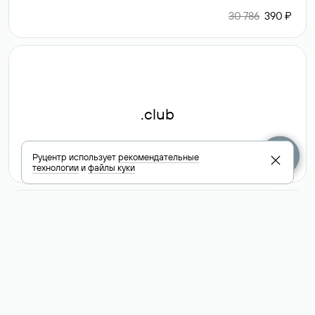
30 786
390 ₽
.club
Руцентр использует
рекомендательные
6 587 ₽
технологии
и
файлы куки
Посмотреть
все доменные
зоны