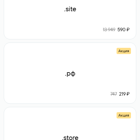
.site
13 949
590 ₽
Акция
.рф
747
219 ₽
Акция
.store