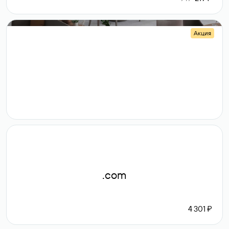
Акция
.shop
14 982
189 ₽
.com
4 301 ₽