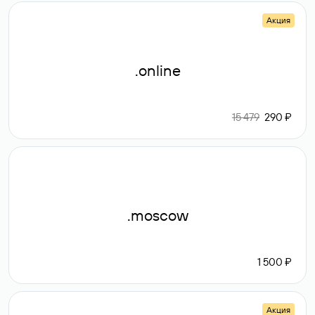
Акция
.online
15 479
290 ₽
.moscow
1 500 ₽
Акция