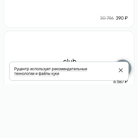
30 786
390 ₽
.club
Руцентр использует
рекомендательные
технологии
и
файлы куки
6 587 ₽
Посмотреть
все доменные
зоны