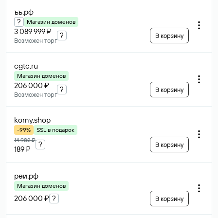
ъъ
.рф
?
Магазин доменов
3 089 999 ₽
?
В корзину
Возможен торг
cgtc
.ru
Магазин доменов
206 000 ₽
?
В корзину
Возможен торг
komy
.shop
-99%
SSL в подарок
14 982 ₽
?
В корзину
189 ₽
реи
.рф
Магазин доменов
206 000 ₽
?
В корзину