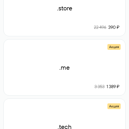
.store
22 496
390 ₽
Акция
.me
3 353
1 389 ₽
Акция
.tech