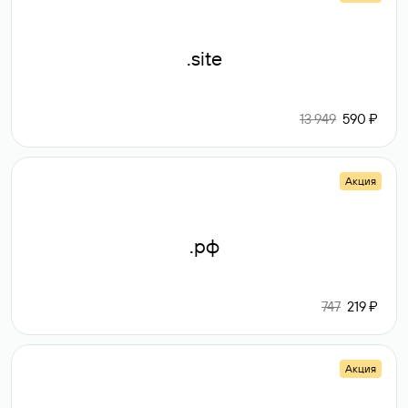
.site
13 949
590 ₽
Акция
.рф
747
219 ₽
Акция