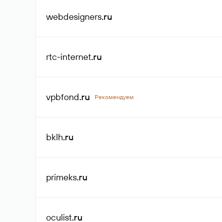
webdesigners
.ru
rtc-internet
.ru
vpbfond
.ru
Рекомендуем
bklh
.ru
primeks
.ru
oculist
.ru