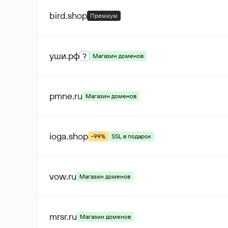
bird
.shop
Премиум
уши
.рф
?
Магазин доменов
pmne
.ru
Магазин доменов
ioga
.shop
-99%
SSL в подарок
vow
.ru
Магазин доменов
mrsr
.ru
Магазин доменов