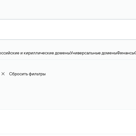
оссийские и кириллические домены
Универсальные домены
Финансы
ство и технологии
Общество и политика
IT
Географические домены
Пр
доменов
18+
Корпоративные домены
Наука, образование и карьера
Искус
ижимость
Семья, хобби, интересы
Реклама и консалтинг
Фото и видео
Е
Сбросить фильтры