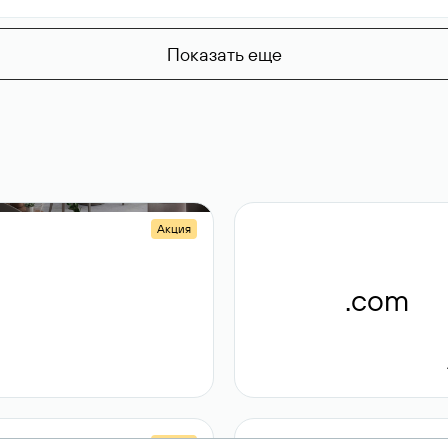
Показать еще
Акция
.shop
.com
14 982
189 ₽
Акция