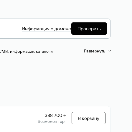
Информация о домене
Проверить
Развернуть
СМИ, информация, каталоги
емиум-домены
Путешествия и туризм
ство, развлечения
Кино, музыка, тв
да, напитки, рестораны
Цвета
388 700 ₽
В корзину
Возможен торг