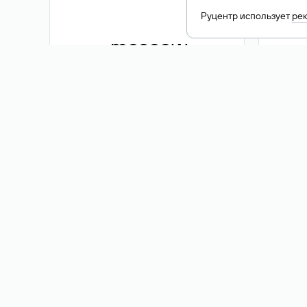
Руцентр использует
ре
.moscow
1 500 ₽
Акция
.me
3 353
1 389 ₽