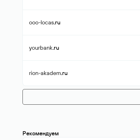
ooo-locas
.ru
yourbank
.ru
rion-akadem
.ru
Рекомендуем