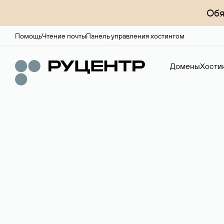
Обя
Помощь
Чтение почты
Панель управления хостингом
Домены
Хости
Регистрация до
Более 700 зон для выбора имени сайта.