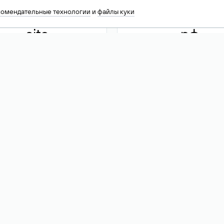
комендательные технологии
и
файлы куки
.site
.рф
13 949
590 ₽
74
Акция
.tech
.club
30 786
390 ₽