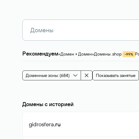
Рекомендуем
«Домен + Домен»
Домены .shop
Р
-99%
Магазины, услуги
Мода и стиль
Производ
Зарубежные домены
Каталог магазина 
Здоровье и спорт
Строительство и недв
Доменные зоны: (684)
Показывать занятые
События и мероприятия
Домены с историей
gidrosfera
.ru