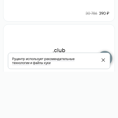
30 786
390 ₽
.club
Руцентр использует
рекомендательные
технологии
и
файлы куки
6 587 ₽
Посмотреть
все доменные
зоны