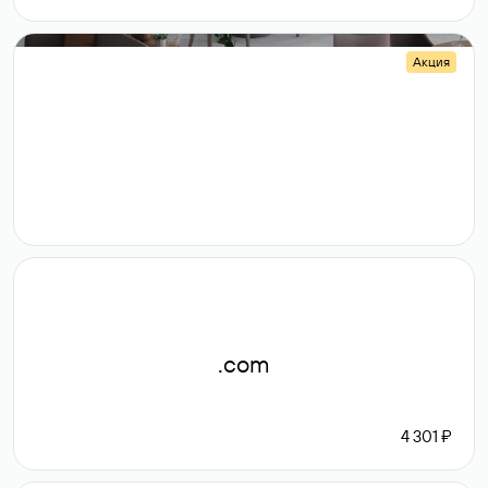
Акция
.shop
14 982
189 ₽
.com
4 301 ₽