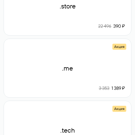
.store
22 496
390 ₽
Акция
.me
3 353
1 389 ₽
Акция
.tech