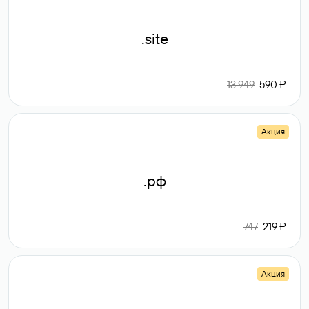
.site
13 949
590 ₽
Акция
.рф
747
219 ₽
Акция