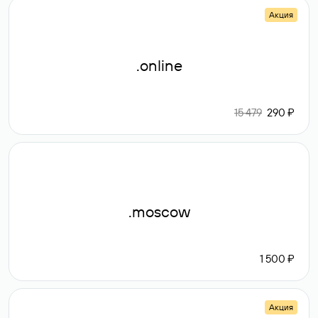
Акция
.online
15 479
290 ₽
.moscow
1 500 ₽
Акция