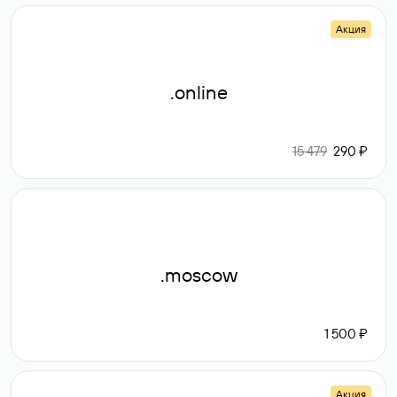
Акция
.online
15 479
290 ₽
.moscow
1 500 ₽
Акция