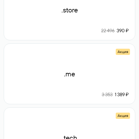
.store
22 496
390 ₽
Акция
.me
3 353
1 389 ₽
Акция
.tech