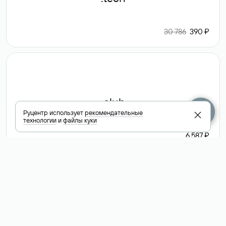
30 786
390 ₽
.club
Руцентр использует
рекомендательные
технологии
и
файлы куки
6 587 ₽
Посмотреть
все доменные
зоны