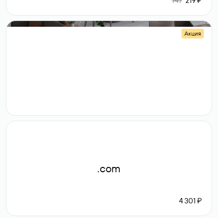
747
219 ₽
Акция
.shop
14 982
189 ₽
.com
4 301 ₽