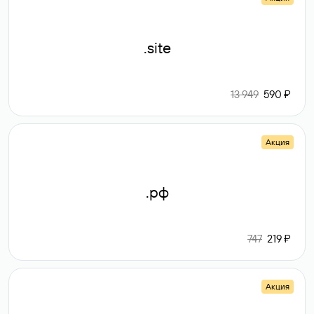
.site
13 949
590 ₽
Акция
.рф
747
219 ₽
Акция