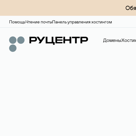
Обя
Помощь
Чтение почты
Панель управления хостингом
Домены
Хости
Регистрация до
Более 700 зон для выбора имени сайта.