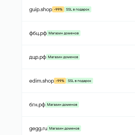
guip
.shop
-99%
SSL в подарок
фбц
.рф
Магазин доменов
дцр
.рф
Магазин доменов
edim
.shop
-99%
SSL в подарок
бгн
.рф
Магазин доменов
gegg
.ru
Магазин доменов