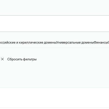
оссийские и кириллические домены
Универсальные домены
Финансы
ство и технологии
Общество и политика
IT
Географические домены
Пр
доменов
18+
Корпоративные домены
Наука, образование и карьера
Искус
ижимость
Семья, хобби, интересы
Реклама и консалтинг
Фото и видео
Е
Сбросить фильтры