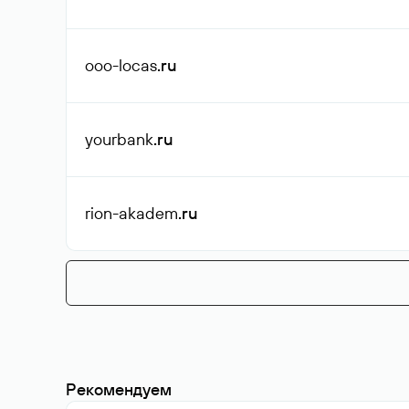
ooo-locas
.ru
yourbank
.ru
rion-akadem
.ru
Рекомендуем