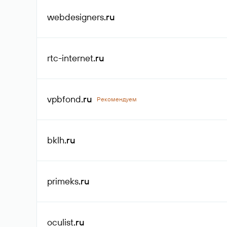
webdesigners
.ru
rtc-internet
.ru
vpbfond
.ru
Рекомендуем
bklh
.ru
primeks
.ru
oculist
.ru