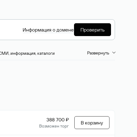
Информация о домене
Проверить
Развернуть
СМИ, информация, каталоги
емиум-домены
Путешествия и туризм
ство, развлечения
Кино, музыка, тв
да, напитки, рестораны
Цвета
388 700 ₽
В корзину
Возможен торг