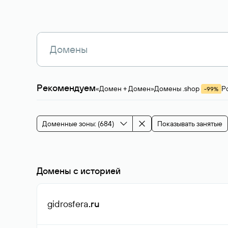
Рекомендуем
«Домен + Домен»
Домены .shop
Р
-99%
Магазины, услуги
Мода и стиль
Производ
Зарубежные домены
Каталог магазина 
Здоровье и спорт
Строительство и недв
Доменные зоны: (684)
Показывать занятые
События и мероприятия
Домены с историей
gidrosfera
.ru