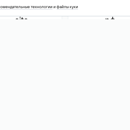
комендательные технологии
и
файлы куки
.site
.рф
13 949
590 ₽
74
Акция
.tech
.club
30 786
390 ₽