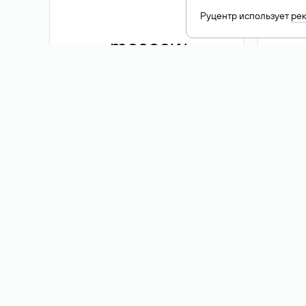
Руцентр использует
ре
.moscow
1 500 ₽
Акция
.me
3 353
1 389 ₽