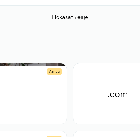
Показать еще
Акция
.shop
.com
14 982
189 ₽
Акция