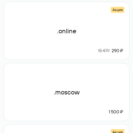
Акция
.online
15 479
290 ₽
.moscow
1 500 ₽
Акция