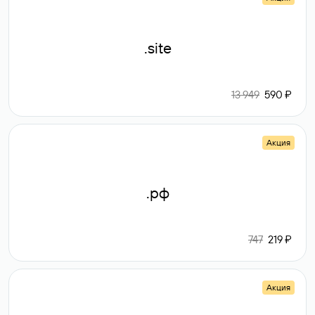
.site
13 949
590 ₽
Акция
.рф
747
219 ₽
Акция