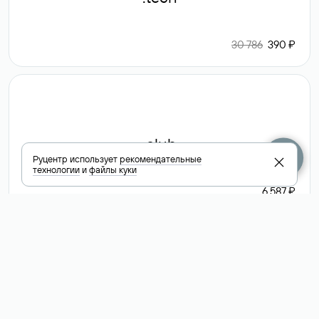
30 786
390 ₽
.club
Руцентр использует
рекомендательные
технологии
и
файлы куки
6 587 ₽
Посмотреть
все доменные
зоны