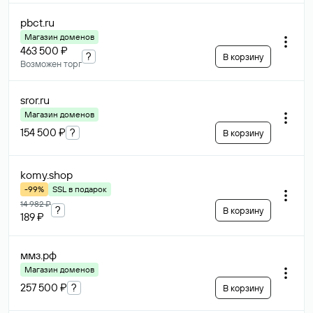
pbct
.ru
Магазин доменов
463 500 ₽
?
В корзину
Возможен торг
sror
.ru
Магазин доменов
154 500 ₽
?
В корзину
komy
.shop
-99%
SSL в подарок
14 982 ₽
?
В корзину
189 ₽
ммз
.рф
Магазин доменов
257 500 ₽
?
В корзину