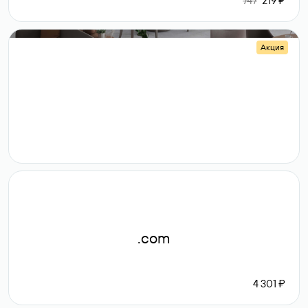
747
219 ₽
Акция
.shop
14 982
189 ₽
.com
4 301 ₽