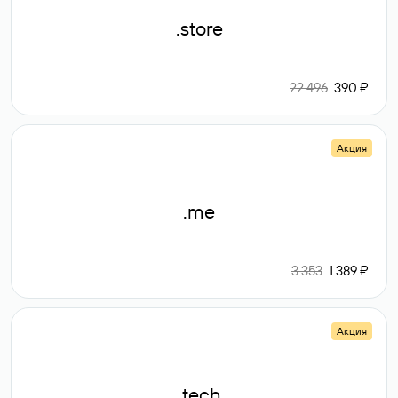
.store
22 496
390 ₽
Акция
.me
3 353
1 389 ₽
Акция
.tech