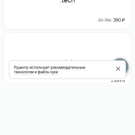
.tech
30 786
390 ₽
.club
Руцентр использует
рекомендательные
технологии
и
файлы куки
6 587 ₽
Посмотреть
все доменные
зоны