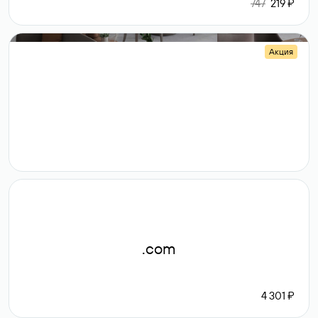
747
219 ₽
Акция
.shop
14 982
189 ₽
.com
4 301 ₽