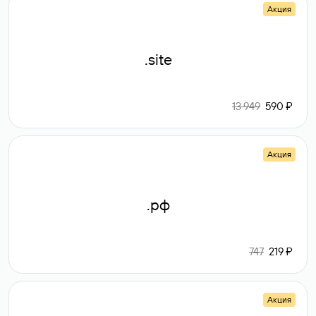
Акция
.site
13 949
590 ₽
Акция
.рф
747
219 ₽
Акция