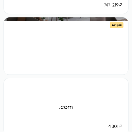
747
219 ₽
Акция
.shop
14 982
189 ₽
.com
4 301 ₽