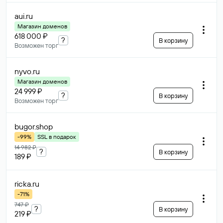
aui
.ru
Магазин доменов
618 000 ₽
?
В корзину
Возможен торг
nyvo
.ru
Магазин доменов
24 999 ₽
?
В корзину
Возможен торг
bugor
.shop
-99%
SSL в подарок
14 982 ₽
?
В корзину
189 ₽
ricka
.ru
-71%
747 ₽
?
В корзину
219 ₽