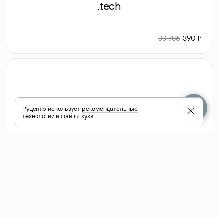
.tech
30 786
390 ₽
.club
Руцентр использует
рекомендательные
технологии
и
файлы куки
6 587 ₽
Посмотреть
все доменные
зоны