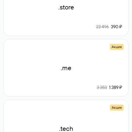
.store
22 496
390 ₽
Акция
.me
3 353
1 389 ₽
Акция
.tech