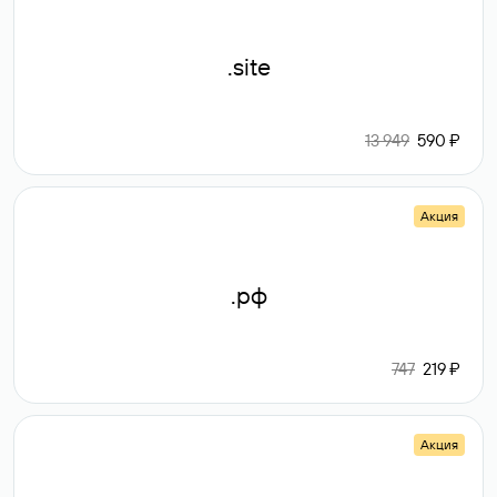
.site
13 949
590 ₽
Акция
.рф
747
219 ₽
Акция