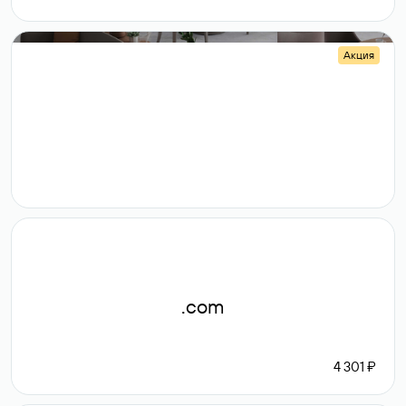
Акция
.shop
14 982
189 ₽
.com
4 301 ₽