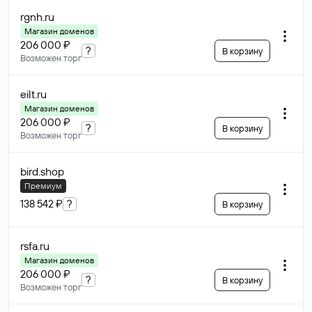
rgnh
.ru
Магазин доменов
206 000 ₽
?
В корзину
Возможен торг
eilt
.ru
Магазин доменов
206 000 ₽
?
В корзину
Возможен торг
bird
.shop
Премиум
138 542 ₽
?
В корзину
rsfa
.ru
Магазин доменов
206 000 ₽
?
В корзину
Возможен торг