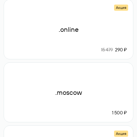
Акция
.online
15 479
290 ₽
.moscow
1 500 ₽
Акция