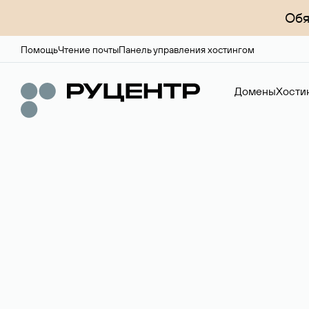
Обя
Помощь
Чтение почты
Панель управления хостингом
Домены
Хости
Регистрация до
Более 700 зон для выбора имени сайта.