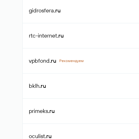
gidrosfera
.ru
rtc-internet
.ru
vpbfond
.ru
Рекомендуем
bklh
.ru
primeks
.ru
oculist
.ru