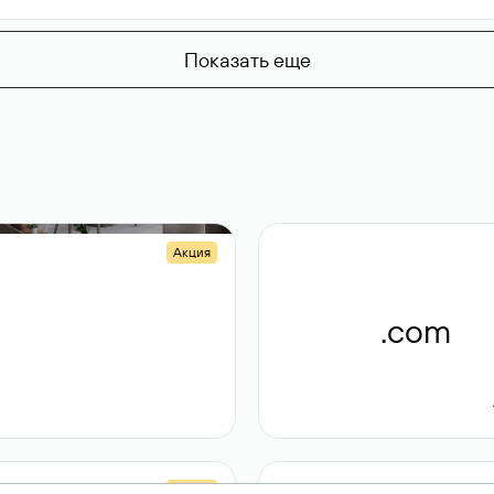
Показать еще
Акция
.shop
.com
14 982
189 ₽
Акция