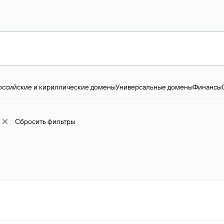
оссийские и кириллические домены
Универсальные домены
Финансы
ство и технологии
Общество и политика
IT
Географические домены
Пр
доменов
18+
Корпоративные домены
Наука, образование и карьера
Искус
ижимость
Семья, хобби, интересы
Реклама и консалтинг
Фото и видео
Е
Сбросить фильтры