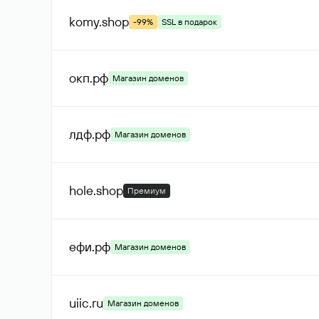
komy
.shop
-99%
SSL в подарок
окп
.рф
Магазин доменов
лдф
.рф
Магазин доменов
hole
.shop
Премиум
ефи
.рф
Магазин доменов
uiic
.ru
Магазин доменов