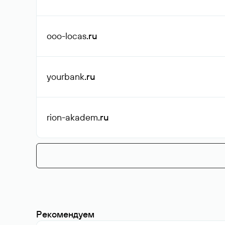
ooo-locas
.ru
yourbank
.ru
rion-akadem
.ru
Рекомендуем