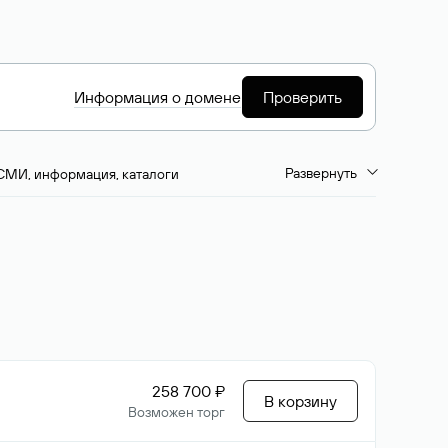
Информация о домене
Проверить
Развернуть
СМИ, информация, каталоги
емиум-домены
Путешествия и туризм
ство, развлечения
Кино, музыка, тв
да, напитки, рестораны
Цвета
258 700 ₽
В корзину
Возможен торг