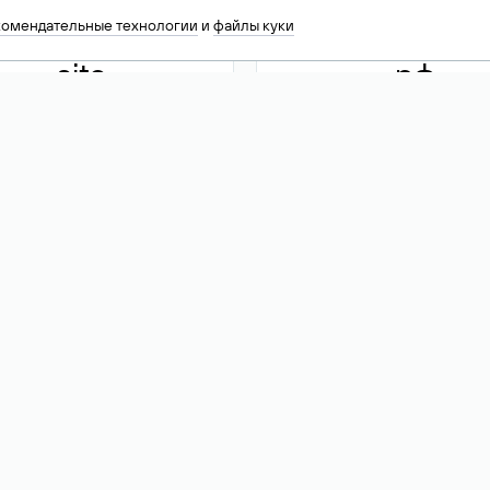
комендательные технологии
и
файлы куки
.site
.рф
13 949
590 ₽
74
Акция
.tech
.club
30 786
390 ₽