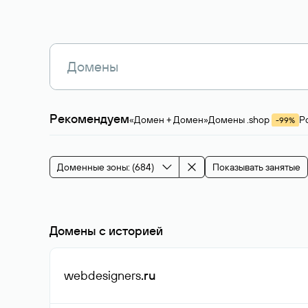
Рекомендуем
«Домен + Домен»
Домены .shop
Р
-99%
Магазины, услуги
Мода и стиль
Производ
Зарубежные домены
Каталог магазина 
Здоровье и спорт
Строительство и недв
Доменные зоны: (684)
Показывать занятые
События и мероприятия
Домены с историей
webdesigners
.ru