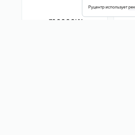
Руцентр использует
ре
.moscow
1 500 ₽
Акция
.me
3 353
1 389 ₽