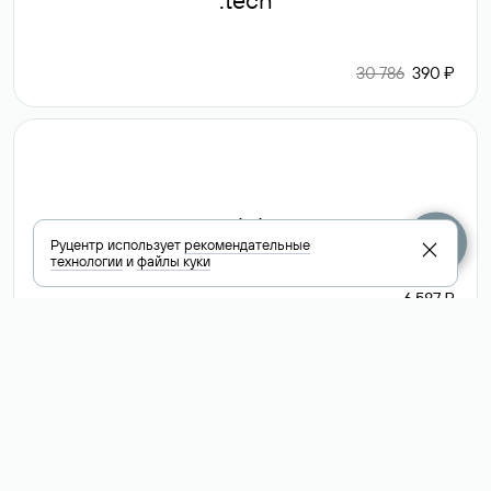
.tech
30 786
390 ₽
.club
Руцентр использует
рекомендательные
технологии
и
файлы куки
6 587 ₽
Посмотреть
все доменные
зоны