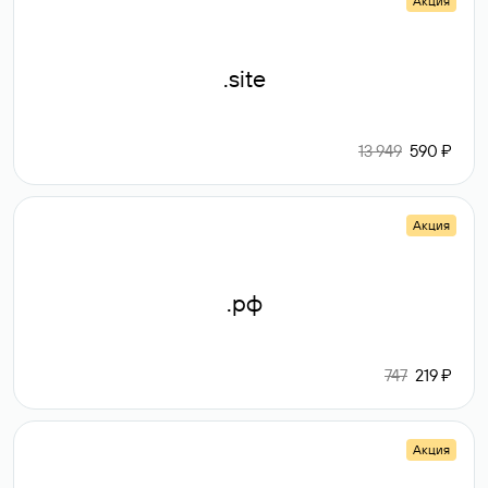
Акция
.site
13 949
590 ₽
Акция
.рф
747
219 ₽
Акция