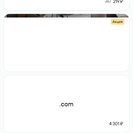
747
219 ₽
Акция
.shop
14 982
189 ₽
.com
4 301 ₽