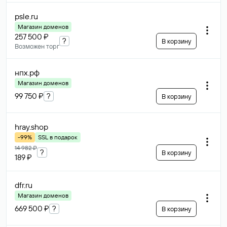
psle
.ru
Магазин доменов
257 500 ₽
?
В корзину
Возможен торг
нпх
.рф
Магазин доменов
99 750 ₽
?
В корзину
hray
.shop
-99%
SSL в подарок
14 982 ₽
?
В корзину
189 ₽
dfr
.ru
Магазин доменов
669 500 ₽
?
В корзину