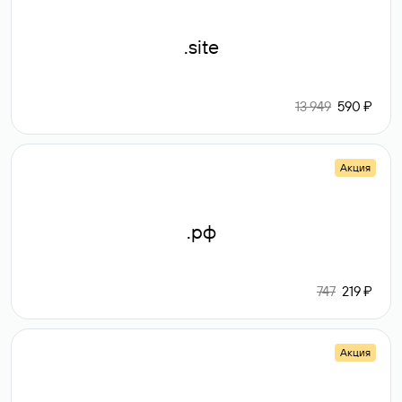
.site
13 949
590 ₽
Акция
.рф
747
219 ₽
Акция