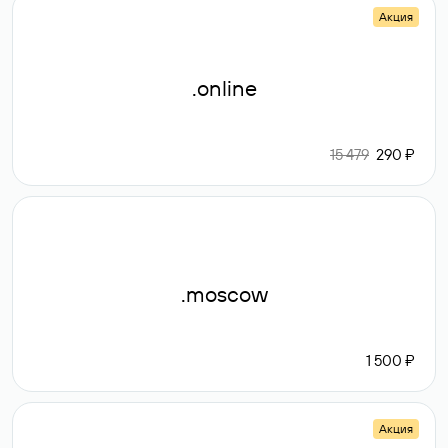
Акция
.online
15 479
290 ₽
.moscow
1 500 ₽
Акция