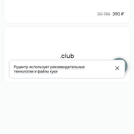
30 786
390 ₽
.club
Руцентр использует
рекомендательные
технологии
и
файлы куки
6 587 ₽
Посмотреть
все доменные
зоны