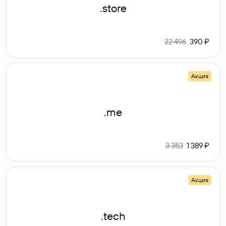
.store
22 496
390 ₽
Акция
.me
3 353
1 389 ₽
Акция
.tech