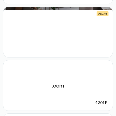
Акция
.shop
14 982
189 ₽
.com
4 301 ₽