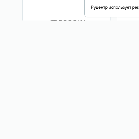
Руцентр использует
ре
.moscow
1 500 ₽
Акция
.me
3 353
1 389 ₽