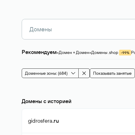
Рекомендуем
«Домен + Домен»
Домены .shop
Р
-99%
Магазины, услуги
Мода и стиль
Производ
Зарубежные домены
Каталог магазина 
Здоровье и спорт
Строительство и недв
Доменные зоны: (684)
Показывать занятые
События и мероприятия
Домены с историей
gidrosfera
.ru