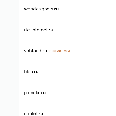
webdesigners
.ru
rtc-internet
.ru
vpbfond
.ru
Рекомендуем
bklh
.ru
primeks
.ru
oculist
.ru