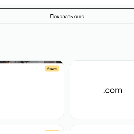
Показать еще
Акция
.shop
.com
14 982
189 ₽
Акция