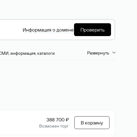
Информация о домене
Проверить
Развернуть
СМИ, информация, каталоги
емиум-домены
Путешествия и туризм
ство, развлечения
Кино, музыка, тв
да, напитки, рестораны
Цвета
388 700 ₽
В корзину
Возможен торг