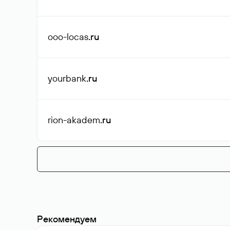
ooo-locas
.ru
yourbank
.ru
rion-akadem
.ru
Рекомендуем