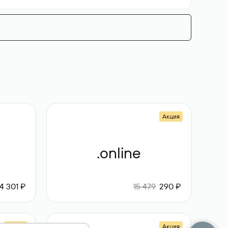
Акция
.online
4 301 ₽
15 479
290 ₽
Акция
Акция