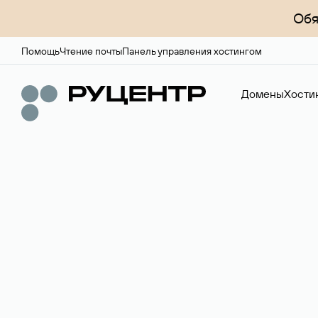
Обя
Помощь
Чтение почты
Панель управления хостингом
Домены
Хости
Регистрация до
Более 700 зон для выбора имени сайта.