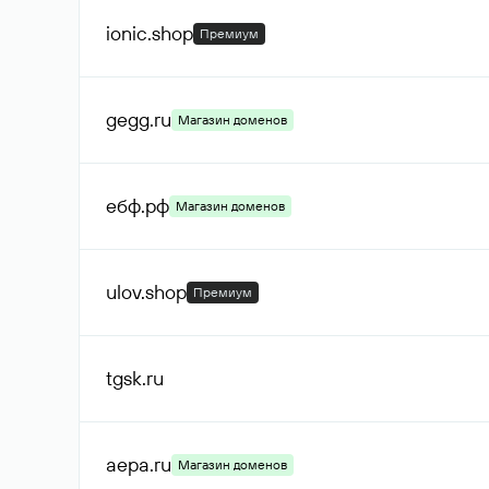
ionic
.shop
Премиум
gegg
.ru
Магазин доменов
ебф
.рф
Магазин доменов
ulov
.shop
Премиум
tgsk
.ru
aepa
.ru
Магазин доменов