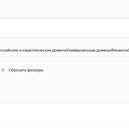
оссийские и кириллические домены
Универсальные домены
Финансы
ство и технологии
Общество и политика
IT
Географические домены
Пр
доменов
18+
Корпоративные домены
Наука, образование и карьера
Искус
ижимость
Семья, хобби, интересы
Реклама и консалтинг
Фото и видео
Е
Сбросить фильтры