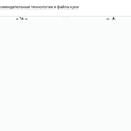
комендательные технологии
и
файлы куки
.site
.рф
13 949
590 ₽
74
Акция
.tech
.club
30 786
390 ₽