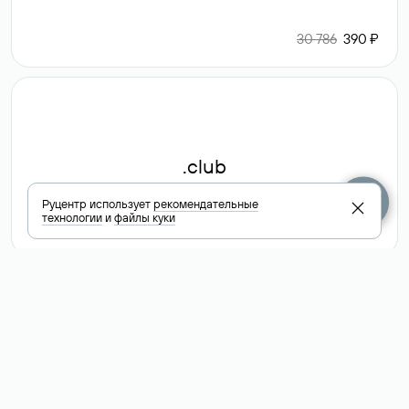
30 786
390 ₽
.club
Руцентр использует
рекомендательные
технологии
и
файлы куки
6 587 ₽
Посмотреть
все доменные
зоны