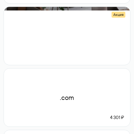
Акция
.shop
14 982
189 ₽
.com
4 301 ₽