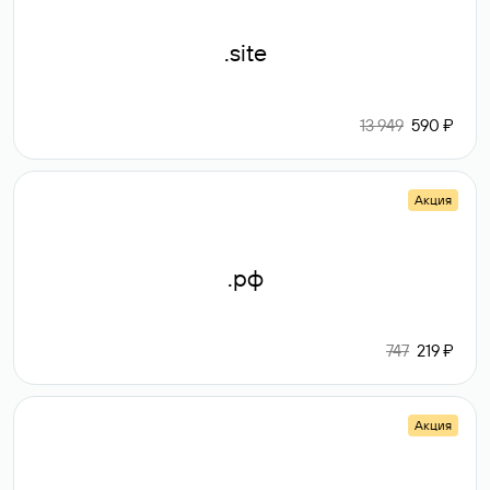
.site
13 949
590 ₽
Акция
.рф
747
219 ₽
Акция