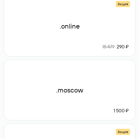
Акция
.online
15 479
290 ₽
.moscow
1 500 ₽
Акция