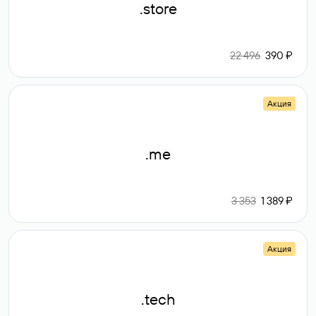
.store
22 496
390 ₽
Акция
.me
3 353
1 389 ₽
Акция
.tech