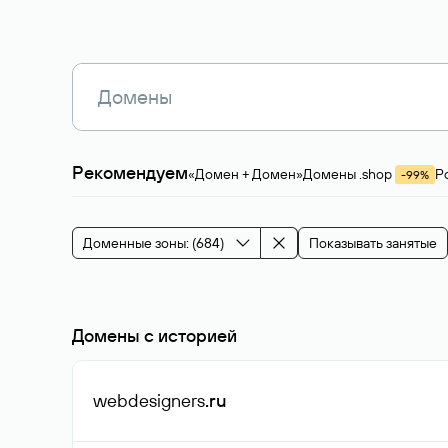
Рекомендуем
«Домен + Домен»
Домены .shop
Р
-99%
Магазины, услуги
Мода и стиль
Производ
Зарубежные домены
Каталог магазина 
Здоровье и спорт
Строительство и недв
Доменные зоны: (684)
Показывать занятые
События и мероприятия
Домены с историей
webdesigners
.ru