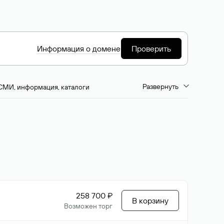
Информация о домене
Проверить
Развернуть
СМИ, информация, каталоги
емиум-домены
Путешествия и туризм
ство, развлечения
Кино, музыка, тв
да, напитки, рестораны
Цвета
258 700 ₽
В корзину
Возможен торг