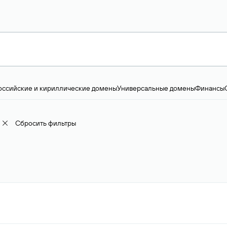
оссийские и кириллические домены
Универсальные домены
Финансы
ство и технологии
Общество и политика
IT
Географические домены
Пр
доменов
18+
Корпоративные домены
Наука, образование и карьера
Искус
ижимость
Семья, хобби, интересы
Реклама и консалтинг
Фото и видео
Е
Сбросить фильтры