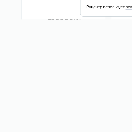
Руцентр использует
ре
.moscow
1 500 ₽
Акция
.me
3 353
1 389 ₽