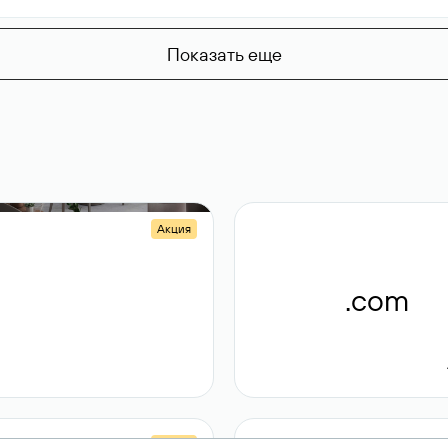
Показать еще
Акция
.shop
.com
14 982
189 ₽
Акция