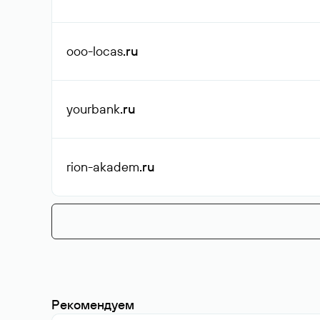
ooo-locas
.ru
yourbank
.ru
rion-akadem
.ru
Рекомендуем