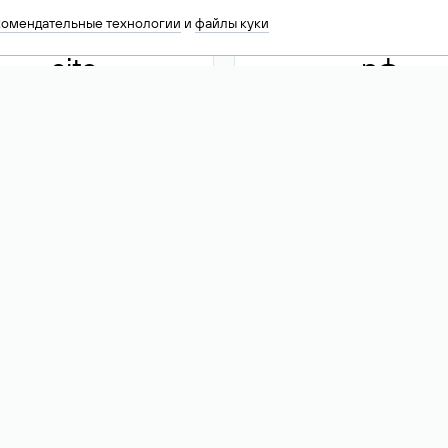
комендательные технологии
и
файлы куки
.site
.рф
13 949
590 ₽
74
Акция
.tech
.club
30 786
390 ₽