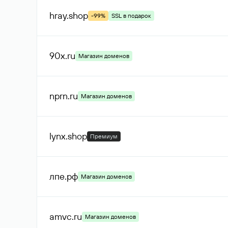
hray
.shop
-99%
SSL в подарок
90x
.ru
Магазин доменов
nprn
.ru
Магазин доменов
lynx
.shop
Премиум
лпе
.рф
Магазин доменов
amvc
.ru
Магазин доменов