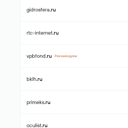
gidrosfera
.ru
rtc-internet
.ru
vpbfond
.ru
Рекомендуем
bklh
.ru
primeks
.ru
oculist
.ru