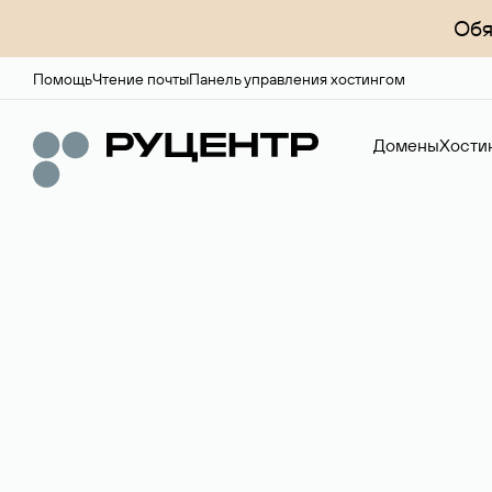
Обя
Помощь
Чтение почты
Панель управления хостингом
Домены
Хости
Регистрация до
Более 700 зон для выбора имени сайта.