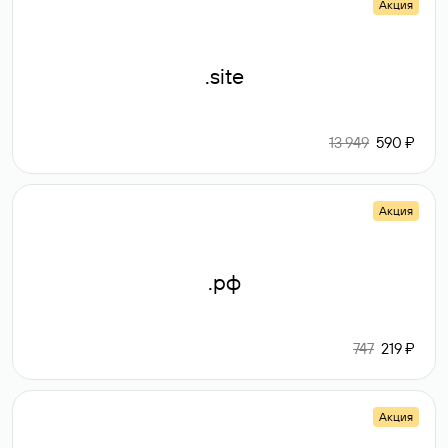
Акция
.site
13 949
590 ₽
Акция
.рф
747
219 ₽
Акция