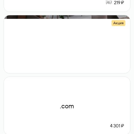
747
219 ₽
Акция
.shop
14 982
189 ₽
.com
4 301 ₽