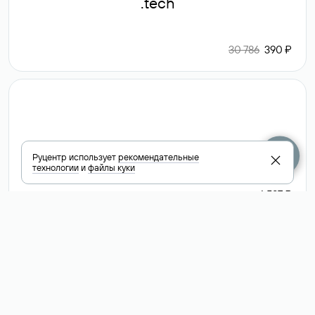
.tech
30 786
390 ₽
.club
Руцентр использует
рекомендательные
технологии
и
файлы куки
6 587 ₽
Посмотреть
все доменные
зоны