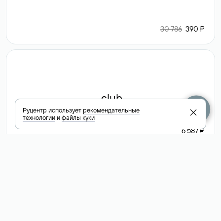
30 786
390 ₽
.club
Руцентр использует
рекомендательные
технологии
и
файлы куки
6 587 ₽
Посмотреть
все доменные
зоны