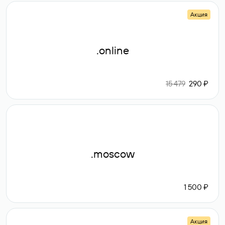
Акция
.online
15 479
290 ₽
.moscow
1 500 ₽
Акция