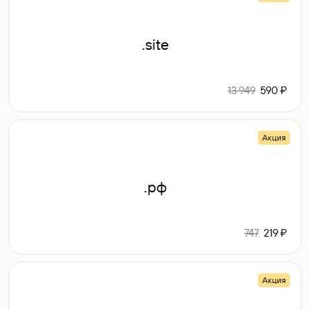
.site
13 949
590 ₽
Акция
.рф
747
219 ₽
Акция