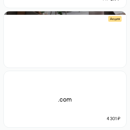
Акция
.shop
14 982
189 ₽
.com
4 301 ₽