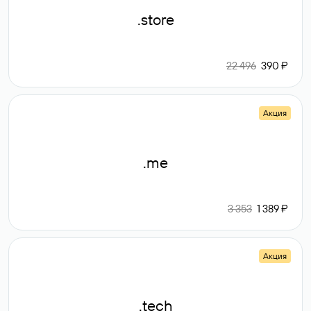
.store
22 496
390 ₽
Акция
.me
3 353
1 389 ₽
Акция
.tech