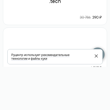
.tech
30 786
390 ₽
.club
Руцентр использует
рекомендательные
технологии
и
файлы куки
6 587 ₽
Посмотреть
все доменные
зоны