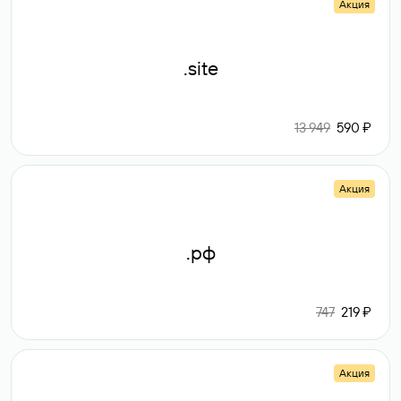
Акция
.site
13 949
590 ₽
Акция
.рф
747
219 ₽
Акция