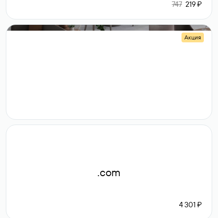
747
219 ₽
Акция
.shop
14 982
189 ₽
.com
4 301 ₽