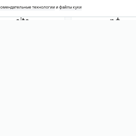
комендательные технологии
и
файлы куки
.site
.рф
13 949
590 ₽
74
Акция
.tech
.club
30 786
390 ₽