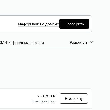
Информация о домене
Проверить
Развернуть
СМИ, информация, каталоги
емиум-домены
Путешествия и туризм
ство, развлечения
Кино, музыка, тв
да, напитки, рестораны
Цвета
258 700 ₽
В корзину
Возможен торг