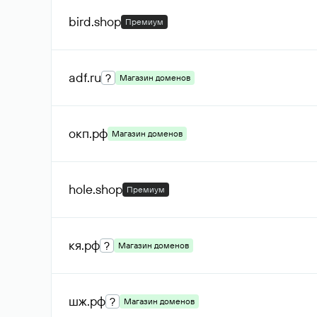
bird
.shop
Премиум
adf
.ru
?
Магазин доменов
окп
.рф
Магазин доменов
hole
.shop
Премиум
кя
.рф
?
Магазин доменов
шж
.рф
?
Магазин доменов