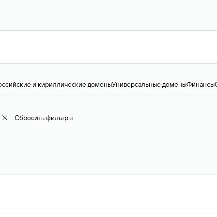
оссийские и кириллические домены
Универсальные домены
Финансы
ство и технологии
Общество и политика
IT
Географические домены
Пр
доменов
18+
Корпоративные домены
Наука, образование и карьера
Искус
ижимость
Семья, хобби, интересы
Реклама и консалтинг
Фото и видео
Е
Сбросить фильтры