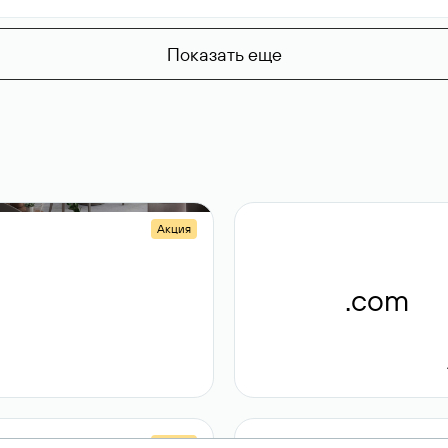
Показать еще
Акция
.shop
.com
14 982
189 ₽
Акция