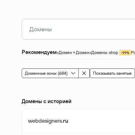
Рекомендуем
«Домен + Домен»
Домены .shop
Р
-99%
Магазины, услуги
Мода и стиль
Производ
Зарубежные домены
Каталог магазина 
Здоровье и спорт
Строительство и недв
Доменные зоны: (684)
Показывать занятые
События и мероприятия
Домены с историей
webdesigners
.ru