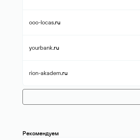
ooo-locas
.ru
yourbank
.ru
rion-akadem
.ru
Рекомендуем