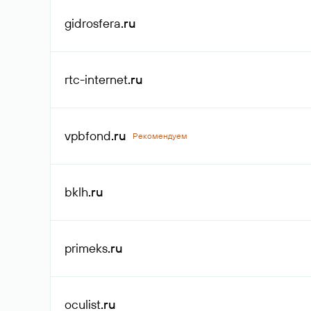
gidrosfera
.ru
rtc-internet
.ru
vpbfond
.ru
Рекомендуем
bklh
.ru
primeks
.ru
oculist
.ru