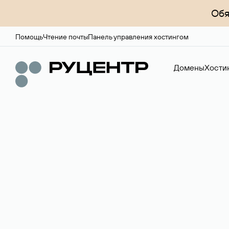
Обя
Помощь
Чтение почты
Панель управления хостингом
Домены
Хости
Регистрация до
Более 700 зон для выбора имени сайта.