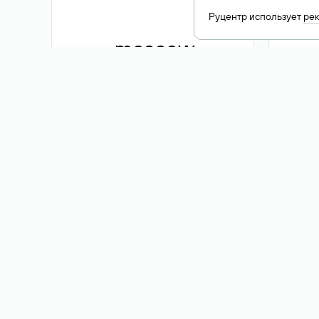
Руцентр использует
ре
.moscow
1 500 ₽
Акция
.me
3 353
1 389 ₽