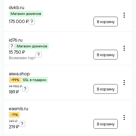
dvkb
.ru
Магазин доменов
175 000 ₽
?
В корзину
id76
.ru
?
Магазин доменов
15 750 ₽
?
В корзину
Возможен торг
aiwa
.shop
-99%
SSL в подарок
14 982 ₽
?
В корзину
189 ₽
easmb
.ru
-71%
747 ₽
?
В корзину
219 ₽