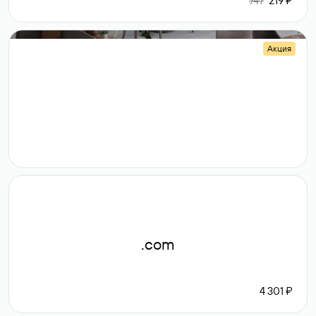
747
219 ₽
Акция
.shop
14 982
189 ₽
.com
4 301 ₽