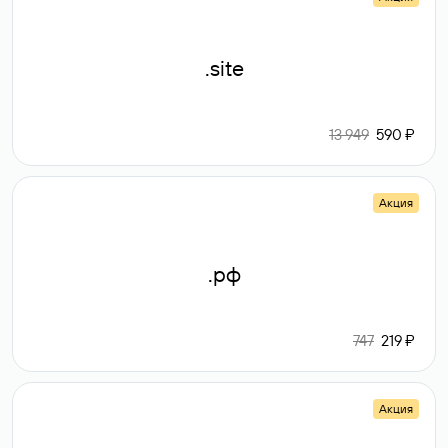
.site
13 949
590 ₽
Акция
.рф
747
219 ₽
Акция