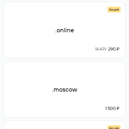
Акция
.online
15 479
290 ₽
.moscow
1 500 ₽
Акция