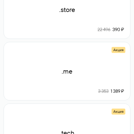
.store
22 496
390 ₽
Акция
.me
3 353
1 389 ₽
Акция
.tech