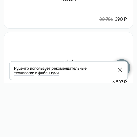
30 786
390 ₽
.club
Руцентр использует
рекомендательные
технологии
и
файлы куки
6 587 ₽
Посмотреть
все доменные
зоны