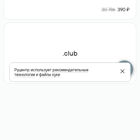
30 786
390 ₽
.club
Руцентр использует
рекомендательные
6 587 ₽
технологии
и
файлы куки
Посмотреть
все доменные
зоны