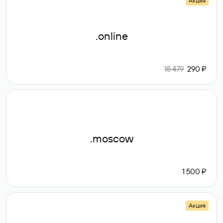
Акция
.online
15 479
290 ₽
.moscow
1 500 ₽
Акция