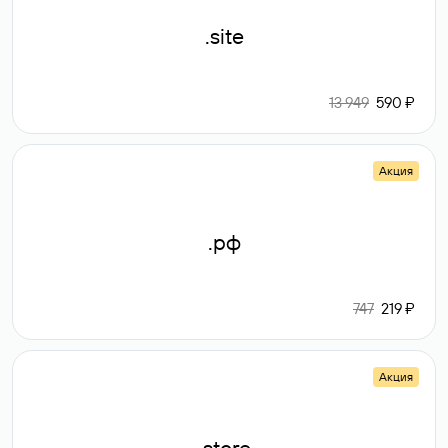
.site
13 949
590 ₽
Акция
.рф
747
219 ₽
Акция