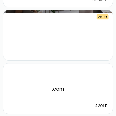
Акция
.shop
14 982
189 ₽
.com
4 301 ₽