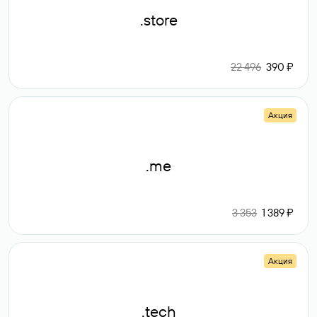
.store
22 496
390 ₽
Акция
.me
3 353
1 389 ₽
Акция
.tech