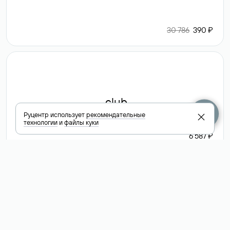
30 786
390 ₽
.club
Руцентр использует
рекомендательные
технологии
и
файлы куки
6 587 ₽
Посмотреть
все доменные
зоны