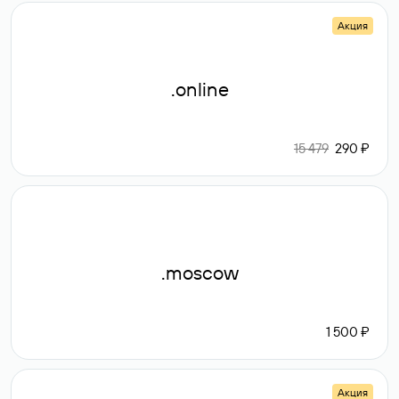
Акция
.online
15 479
290 ₽
.moscow
1 500 ₽
Акция