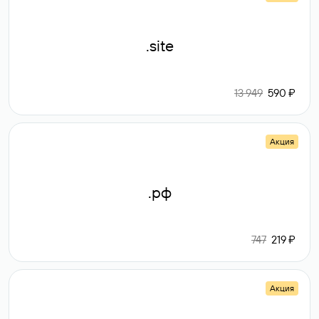
.site
13 949
590 ₽
Акция
.рф
747
219 ₽
Акция