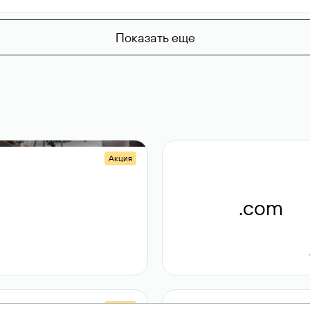
Показать еще
Акция
.shop
.com
14 982
189 ₽
Акция