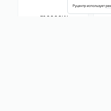
Руцентр использует
ре
.moscow
1 500 ₽
Акция
.me
3 353
1 389 ₽