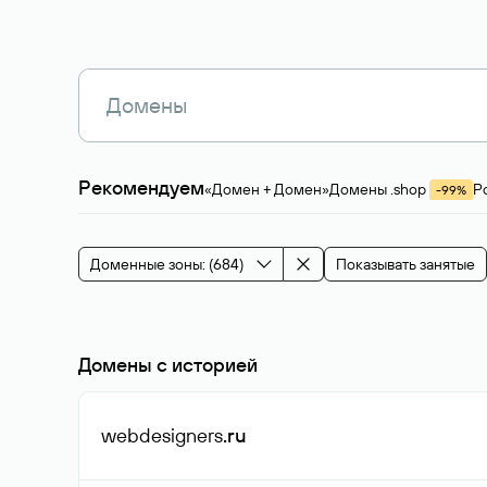
Рекомендуем
«Домен + Домен»
Домены .shop
Р
-99%
Магазины, услуги
Мода и стиль
Производ
Зарубежные домены
Каталог магазина 
Здоровье и спорт
Строительство и недв
Доменные зоны: (684)
Показывать занятые
События и мероприятия
Домены с историей
webdesigners
.ru