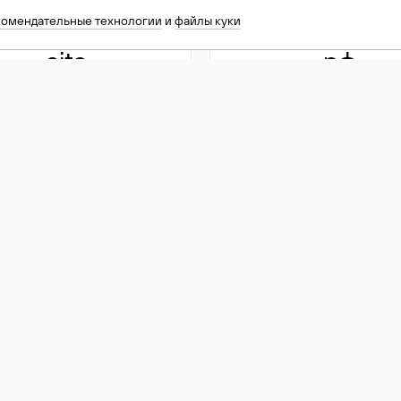
комендательные технологии
и
файлы куки
.site
.рф
13 949
590 ₽
74
Акция
.tech
.club
30 786
390 ₽