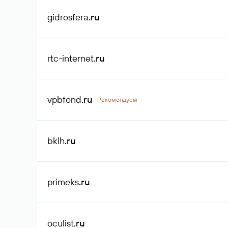
gidrosfera
.ru
rtc-internet
.ru
vpbfond
.ru
Рекомендуем
bklh
.ru
primeks
.ru
oculist
.ru