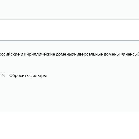
оссийские и кириллические домены
Универсальные домены
Финансы
ство и технологии
Общество и политика
IT
Географические домены
Пр
доменов
18+
Корпоративные домены
Наука, образование и карьера
Искус
ижимость
Семья, хобби, интересы
Реклама и консалтинг
Фото и видео
Е
Сбросить фильтры