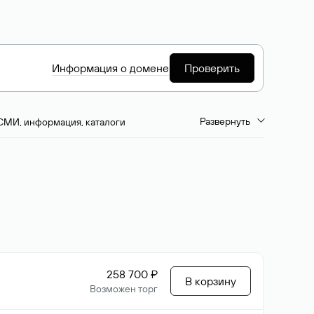
Информация о домене
Проверить
Развернуть
СМИ, информация, каталоги
емиум-домены
Путешествия и туризм
ство, развлечения
Кино, музыка, тв
да, напитки, рестораны
Цвета
258 700 ₽
В корзину
Возможен торг