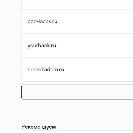
ooo-locas
.ru
yourbank
.ru
rion-akadem
.ru
Рекомендуем