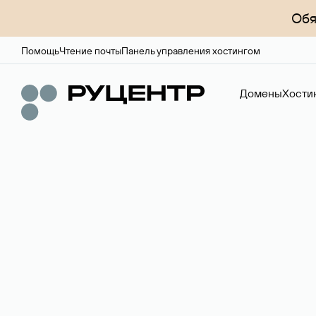
Обя
Помощь
Чтение почты
Панель управления хостингом
Домены
Хости
Регистрация до
Более 700 зон для выбора имени сайта.