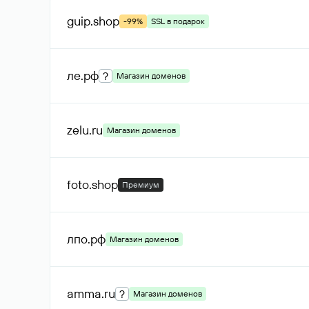
guip
.shop
-99%
SSL в подарок
ле
.рф
?
Магазин доменов
zelu
.ru
Магазин доменов
foto
.shop
Премиум
лпо
.рф
Магазин доменов
amma
.ru
?
Магазин доменов