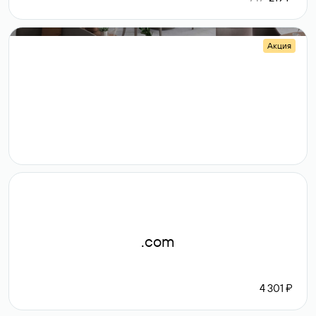
Акция
.shop
14 982
189 ₽
.com
4 301 ₽