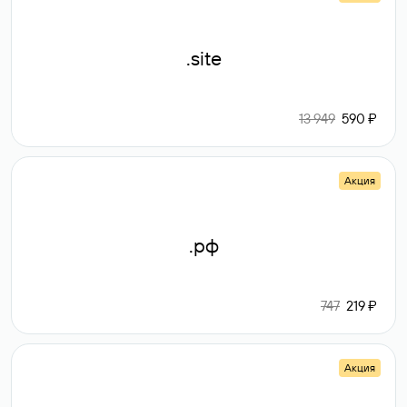
.site
13 949
590 ₽
Акция
.рф
747
219 ₽
Акция