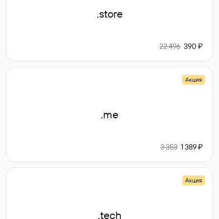
.store
22 496
390 ₽
Акция
.me
3 353
1 389 ₽
Акция
.tech