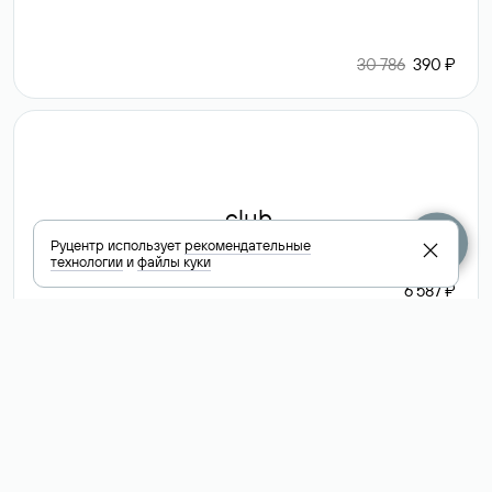
30 786
390 ₽
.club
Руцентр использует
рекомендательные
технологии
и
файлы куки
6 587 ₽
Посмотреть
все доменные
зоны