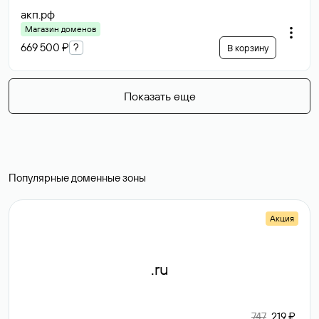
акп
.рф
Магазин доменов
669 500 ₽
?
В корзину
Показать еще
Популярные доменные зоны
Акция
.ru
747
219 ₽