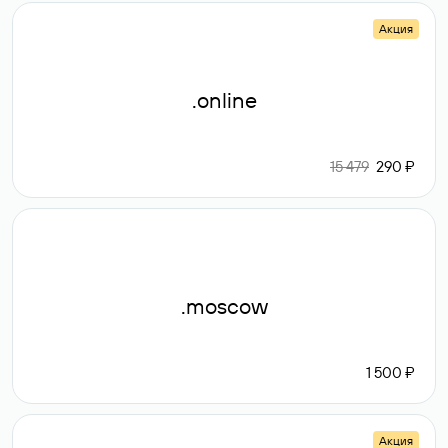
Акция
.online
15 479
290 ₽
.moscow
1 500 ₽
Акция