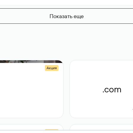
Показать еще
Акция
.shop
.com
14 982
189 ₽
Акция