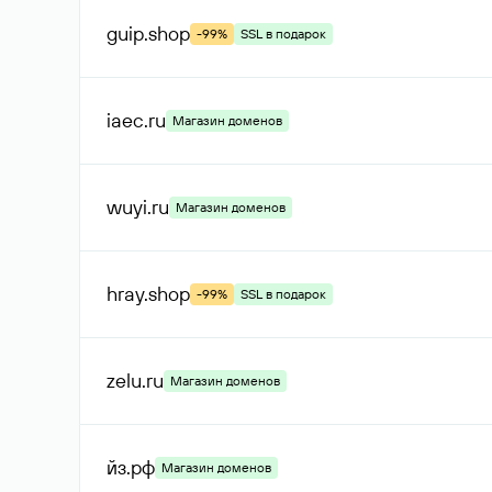
guip
.shop
-99%
SSL в подарок
iaec
.ru
Магазин доменов
wuyi
.ru
Магазин доменов
hray
.shop
-99%
SSL в подарок
zelu
.ru
Магазин доменов
йз
.рф
Магазин доменов