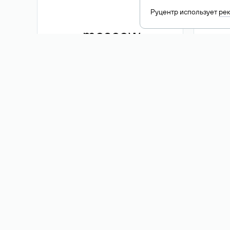
Руцентр использует
ре
.moscow
1 500 ₽
Акция
.me
3 353
1 389 ₽