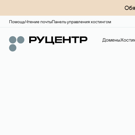
Обя
Помощь
Чтение почты
Панель управления хостингом
Домены
Хости
Регистрация до
Более 700 зон для выбора имени сайта.