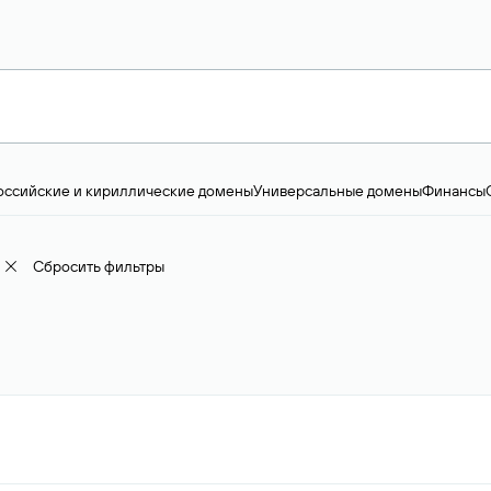
оссийские и кириллические домены
Универсальные домены
Финансы
ство и технологии
Общество и политика
IT
Географические домены
Пр
доменов
18+
Корпоративные домены
Наука, образование и карьера
Искус
ижимость
Семья, хобби, интересы
Реклама и консалтинг
Фото и видео
Е
Сбросить фильтры