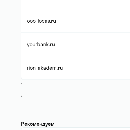
ooo-locas
.ru
yourbank
.ru
rion-akadem
.ru
Рекомендуем