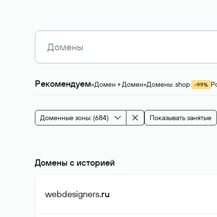
Рекомендуем
«Домен + Домен»
Домены .shop
Р
-99%
Магазины, услуги
Мода и стиль
Производ
Зарубежные домены
Каталог магазина 
Здоровье и спорт
Строительство и недв
Доменные зоны: (684)
Показывать занятые
События и мероприятия
Домены с историей
webdesigners
.ru