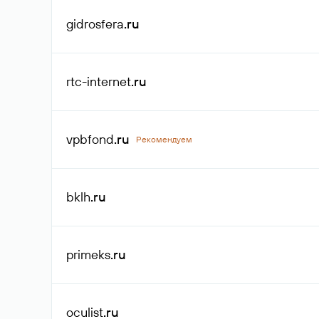
gidrosfera
.ru
rtc-internet
.ru
vpbfond
.ru
Рекомендуем
bklh
.ru
primeks
.ru
oculist
.ru