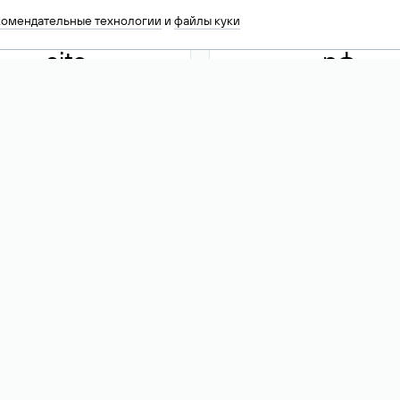
комендательные технологии
и
файлы куки
.site
.рф
13 949
590 ₽
74
Акция
.tech
.club
30 786
390 ₽