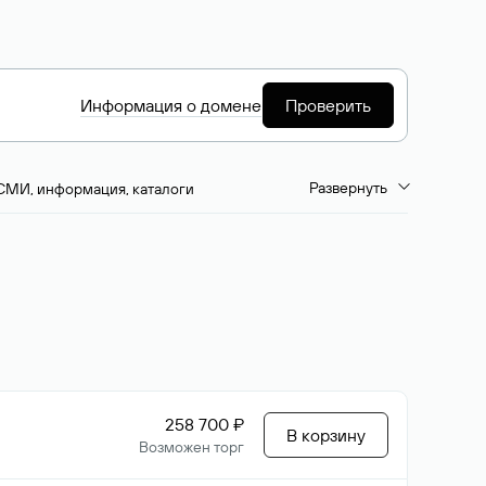
Информация о домене
Проверить
Развернуть
СМИ, информация, каталоги
емиум-домены
Путешествия и туризм
ство, развлечения
Кино, музыка, тв
да, напитки, рестораны
Цвета
258 700 ₽
В корзину
Возможен торг