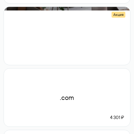
Акция
.shop
14 982
189 ₽
.com
4 301 ₽