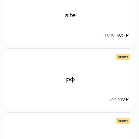
.site
13 949
590 ₽
Акция
.рф
747
219 ₽
Акция