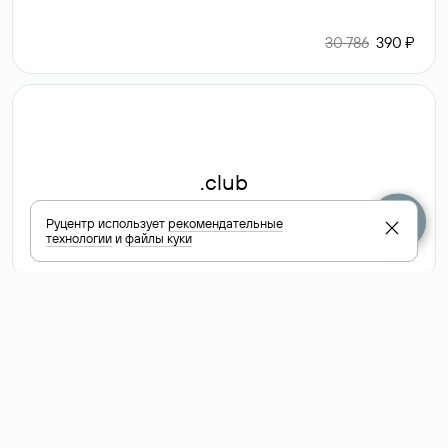
30 786
390 ₽
.club
Руцентр использует
рекомендательные
технологии
и
файлы куки
6 587 ₽
Посмотреть
все доменные
зоны