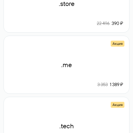
.store
22 496
390 ₽
Акция
.me
3 353
1 389 ₽
Акция
.tech