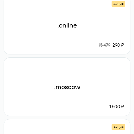
Акция
.online
15 479
290 ₽
.moscow
1 500 ₽
Акция