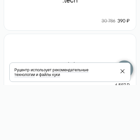
.tech
30 786
390 ₽
.club
Руцентр использует
рекомендательные
технологии
и
файлы куки
6 587 ₽
Посмотреть
все доменные
зоны