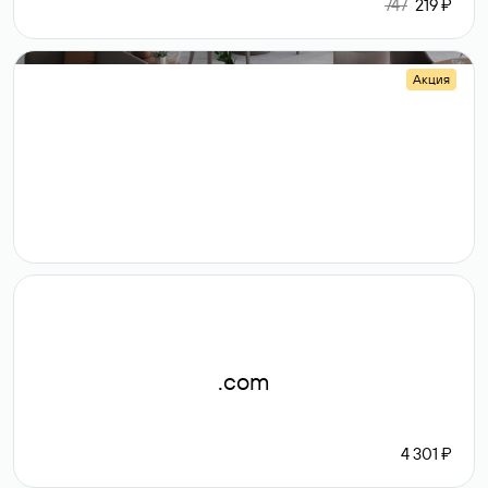
747
219 ₽
Акция
.shop
14 982
189 ₽
.com
4 301 ₽