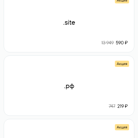
Акция
.site
13 949
590 ₽
Акция
.рф
747
219 ₽
Акция