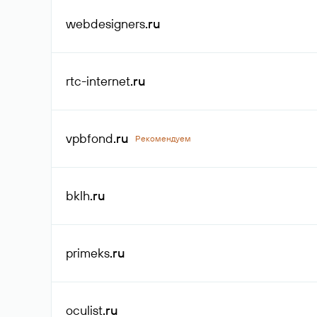
webdesigners
.ru
rtc-internet
.ru
vpbfond
.ru
Рекомендуем
bklh
.ru
primeks
.ru
oculist
.ru