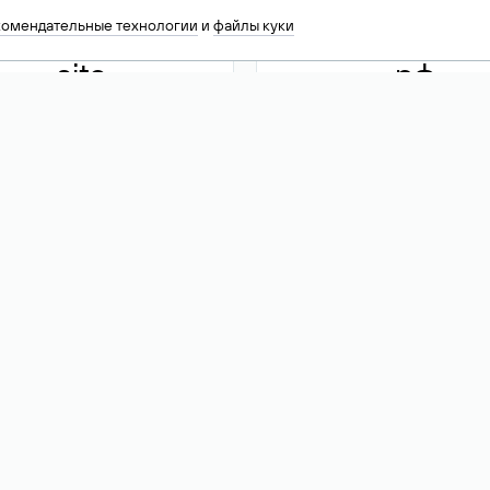
комендательные технологии
и
файлы куки
.site
.рф
13 949
590 ₽
74
Акция
.tech
.club
30 786
390 ₽