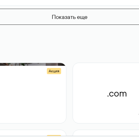
Показать еще
Акция
.shop
.com
14 982
189 ₽
Акция