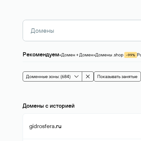
Рекомендуем
«Домен + Домен»
Домены .shop
Р
-99%
Магазины, услуги
Мода и стиль
Производ
Зарубежные домены
Каталог магазина 
Здоровье и спорт
Строительство и недв
Доменные зоны: (684)
Показывать занятые
События и мероприятия
Домены с историей
gidrosfera
.ru