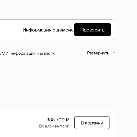
Информация о домене
Проверить
Развернуть
СМИ, информация, каталоги
емиум-домены
Путешествия и туризм
ство, развлечения
Кино, музыка, тв
да, напитки, рестораны
Цвета
388 700 ₽
В корзину
Возможен торг