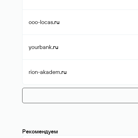
ooo-locas
.ru
yourbank
.ru
rion-akadem
.ru
Рекомендуем