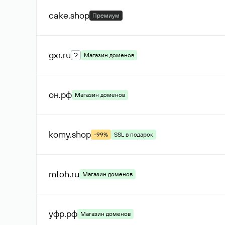
cake
.shop
Премиум
gxr
.ru
?
Магазин доменов
он
.рф
Магазин доменов
komy
.shop
-99%
SSL в подарок
mtoh
.ru
Магазин доменов
уфр
.рф
Магазин доменов