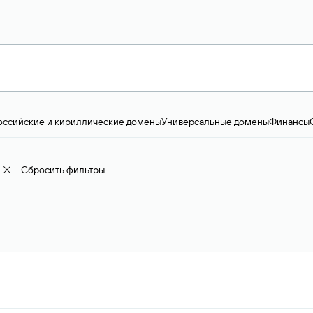
оссийские и кириллические домены
Универсальные домены
Финансы
ство и технологии
Общество и политика
IT
Географические домены
Пр
доменов
18+
Корпоративные домены
Наука, образование и карьера
Искус
ижимость
Семья, хобби, интересы
Реклама и консалтинг
Фото и видео
Е
Сбросить фильтры