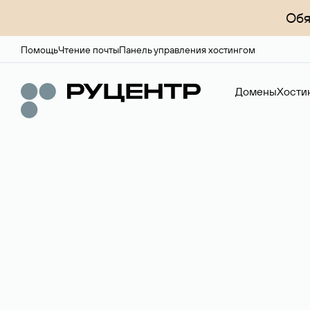
Обя
Помощь
Чтение почты
Панель управления хостингом
Домены
Хости
Регистрация до
Более 700 зон для выбора имени сайта.