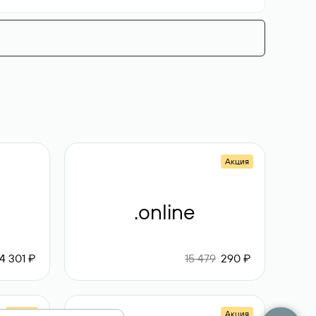
Акция
.online
4 301 ₽
15 479
290 ₽
Акция
Акция