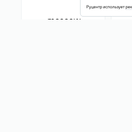
Руцентр использует
ре
.moscow
1 500 ₽
Акция
.me
3 353
1 389 ₽