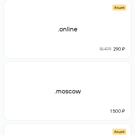
Акция
.online
15 479
290 ₽
.moscow
1 500 ₽
Акция