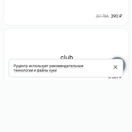
30 786
390 ₽
.club
Руцентр использует
рекомендательные
технологии
и
файлы куки
6 587 ₽
Посмотреть
все доменные
зоны