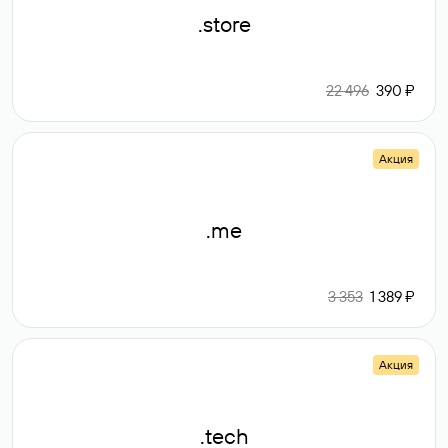
.store
22 496
390 ₽
Акция
.me
3 353
1 389 ₽
Акция
.tech