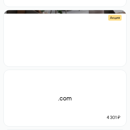
Акция
.shop
14 982
189 ₽
.com
4 301 ₽