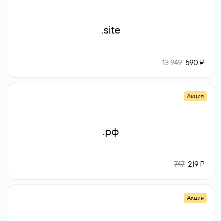
.site
13 949
590 ₽
Акция
.рф
747
219 ₽
Акция