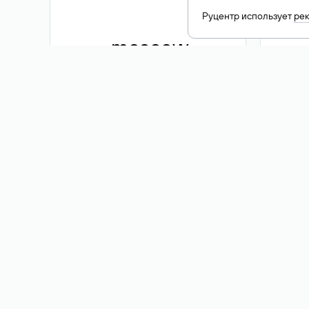
Руцентр использует
ре
.moscow
1 500 ₽
Акция
.me
3 353
1 389 ₽