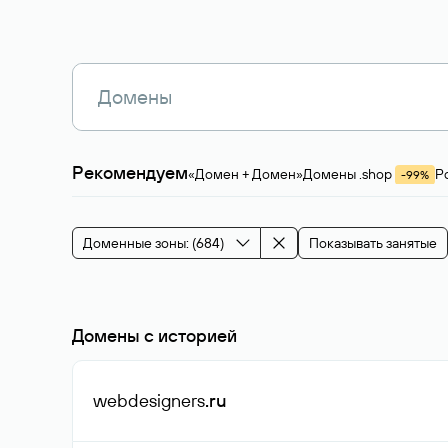
Рекомендуем
«Домен + Домен»
Домены .shop
Р
-99%
Магазины, услуги
Мода и стиль
Производ
Зарубежные домены
Каталог магазина 
Здоровье и спорт
Строительство и недв
Доменные зоны: (684)
Показывать занятые
События и мероприятия
Домены с историей
webdesigners
.ru