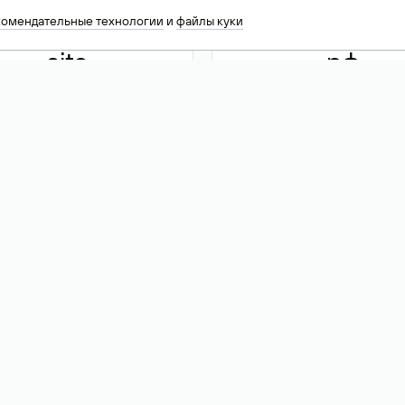
комендательные технологии
и
файлы куки
.site
.рф
13 949
590 ₽
74
Акция
.tech
.club
30 786
390 ₽