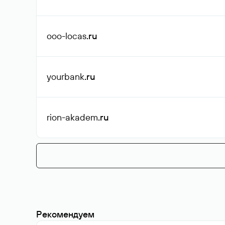
ooo-locas
.ru
yourbank
.ru
rion-akadem
.ru
Рекомендуем