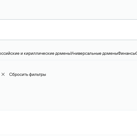
оссийские и кириллические домены
Универсальные домены
Финансы
ство и технологии
Общество и политика
IT
Географические домены
Пр
доменов
18+
Корпоративные домены
Наука, образование и карьера
Искус
ижимость
Семья, хобби, интересы
Реклама и консалтинг
Фото и видео
Е
Сбросить фильтры