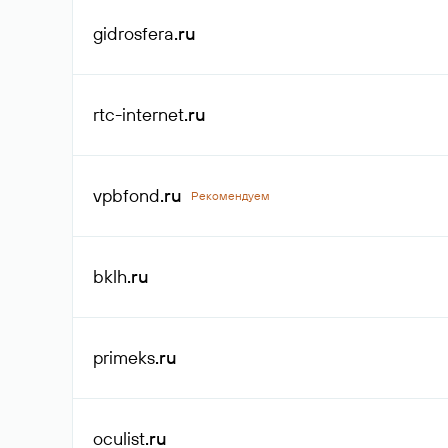
gidrosfera
.ru
rtc-internet
.ru
vpbfond
.ru
Рекомендуем
bklh
.ru
primeks
.ru
oculist
.ru