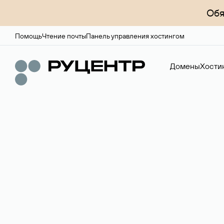
Обя
Помощь
Чтение почты
Панель управления хостингом
Домены
Хости
Регистрация до
Более 700 зон для выбора имени сайта.