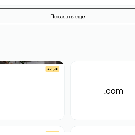
Показать еще
Акция
.shop
.com
14 982
189 ₽
Акция