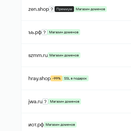
zen
.shop
?
Премиум
Магазин доменов
ъъ
.рф
?
Магазин доменов
szmm
.ru
Магазин доменов
hray
.shop
-99%
SSL в подарок
jwa
.ru
?
Магазин доменов
иот
.рф
Магазин доменов