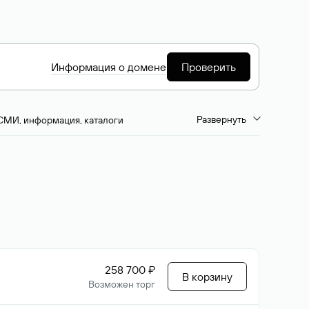
Информация о домене
Проверить
Развернуть
СМИ, информация, каталоги
емиум-домены
Путешествия и туризм
ство, развлечения
Кино, музыка, тв
да, напитки, рестораны
Цвета
258 700 ₽
В корзину
Возможен торг