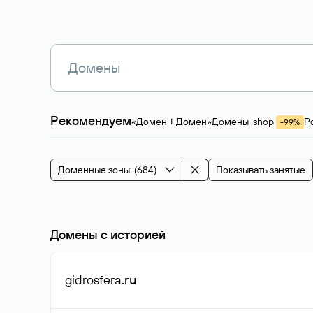
Рекомендуем
«Домен + Домен»
Домены .shop
Р
-99%
Магазины, услуги
Мода и стиль
Производ
Зарубежные домены
Каталог магазина 
Здоровье и спорт
Строительство и недв
Доменные зоны: (684)
Показывать занятые
События и мероприятия
Домены с историей
gidrosfera
.ru