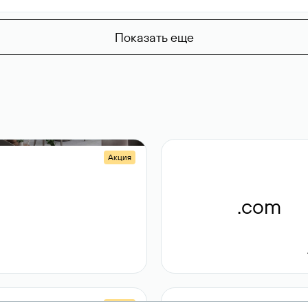
Показать еще
Акция
.shop
.com
14 982
189 ₽
Акция