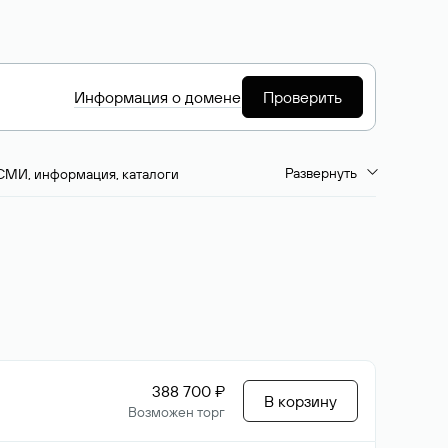
Информация о домене
Проверить
Развернуть
СМИ, информация, каталоги
емиум-домены
Путешествия и туризм
ство, развлечения
Кино, музыка, тв
да, напитки, рестораны
Цвета
388 700 ₽
В корзину
Возможен торг