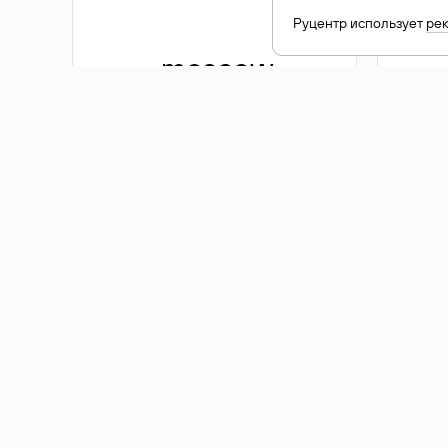
Руцентр использует
ре
.moscow
1 500 ₽
Акция
.me
3 353
1 389 ₽