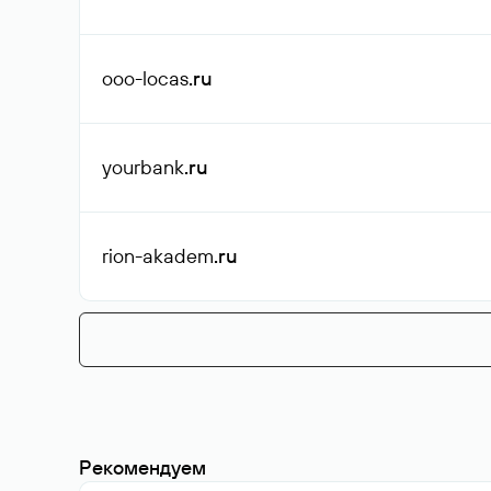
ooo-locas
.ru
yourbank
.ru
rion-akadem
.ru
Рекомендуем