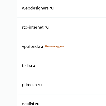
webdesigners
.ru
rtc-internet
.ru
vpbfond
.ru
Рекомендуем
bklh
.ru
primeks
.ru
oculist
.ru