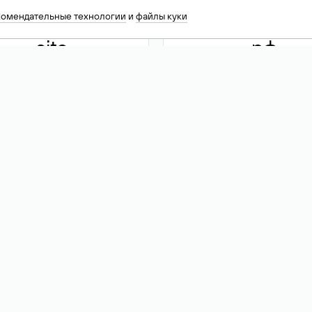
комендательные технологии
и
файлы куки
.site
.рф
13 949
590 ₽
74
Акция
.tech
.club
30 786
390 ₽