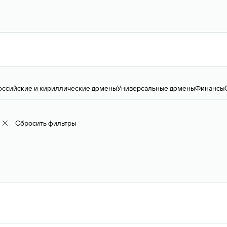
оссийские и кириллические домены
Универсальные домены
Финансы
ство и технологии
Общество и политика
IT
Географические домены
Пр
доменов
18+
Корпоративные домены
Наука, образование и карьера
Искус
ижимость
Семья, хобби, интересы
Реклама и консалтинг
Фото и видео
Е
Сбросить фильтры