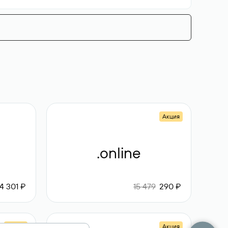
Акция
.online
4 301 ₽
15 479
290 ₽
Акция
Акция