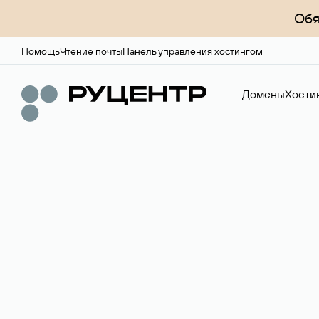
Обя
Помощь
Чтение почты
Панель управления хостингом
Домены
Хости
Регистрация до
Более 700 зон для выбора имени сайта.