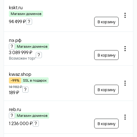
kskt
.ru
Магазин доменов
94 499 ₽
?
В корзину
пэ
.рф
?
Магазин доменов
3 089 999 ₽
?
В корзину
Возможен торг
kwaz
.shop
-99%
SSL в подарок
14 982 ₽
?
В корзину
189 ₽
reb
.ru
?
Магазин доменов
1 236 000 ₽
?
В корзину