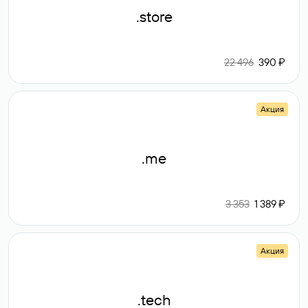
.store
22 496
390 ₽
Акция
.me
3 353
1 389 ₽
Акция
.tech