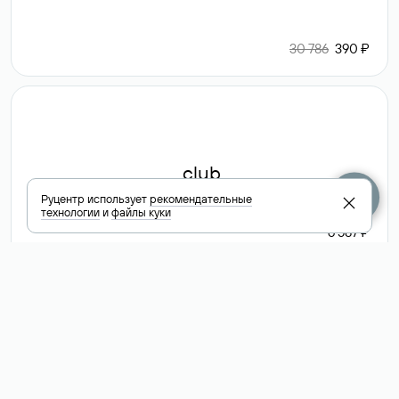
30 786
390 ₽
.club
Руцентр использует
рекомендательные
технологии
и
файлы куки
6 587 ₽
Посмотреть
все доменные
зоны