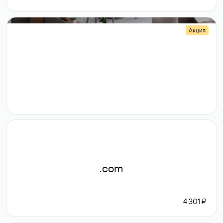
Акция
.shop
14 982
189 ₽
.com
4 301 ₽