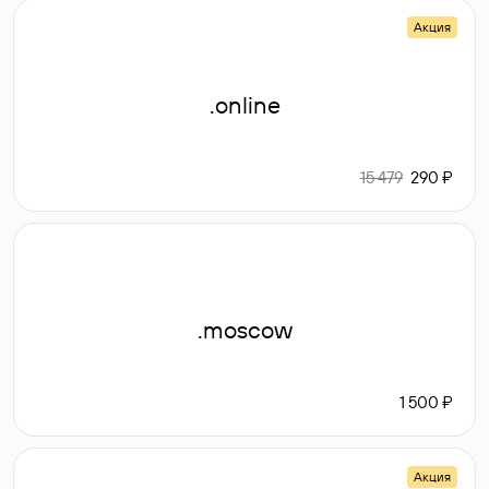
Акция
.online
15 479
290 ₽
.moscow
1 500 ₽
Акция