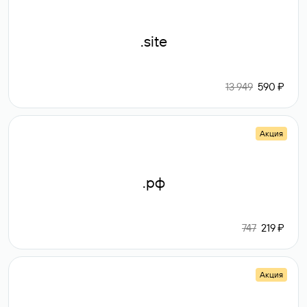
.site
13 949
590 ₽
Акция
.рф
747
219 ₽
Акция