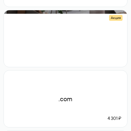
Акция
.shop
14 982
189 ₽
.com
4 301 ₽