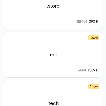
.store
22 496
390 ₽
Акция
.me
3 353
1 389 ₽
Акция
.tech