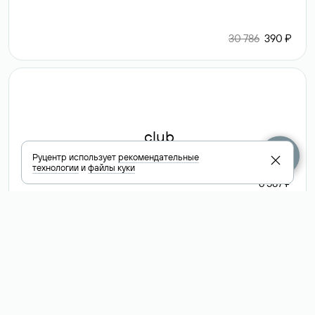
30 786
390 ₽
.club
Руцентр использует
рекомендательные
технологии
и
файлы куки
6 587 ₽
Посмотреть
все доменные
зоны