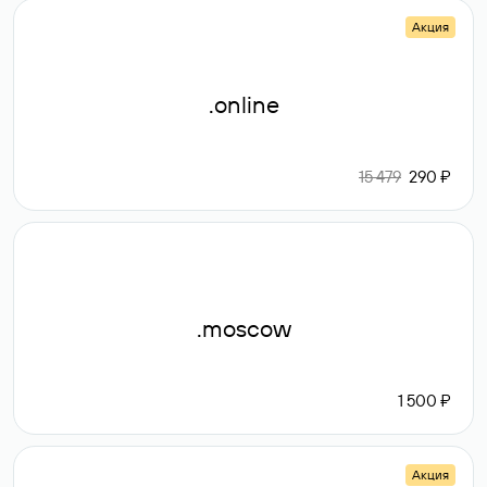
Акция
.online
15 479
290 ₽
.moscow
1 500 ₽
Акция