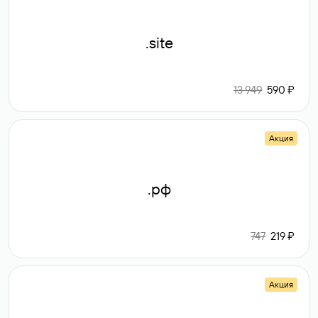
.site
13 949
590 ₽
Акция
.рф
747
219 ₽
Акция