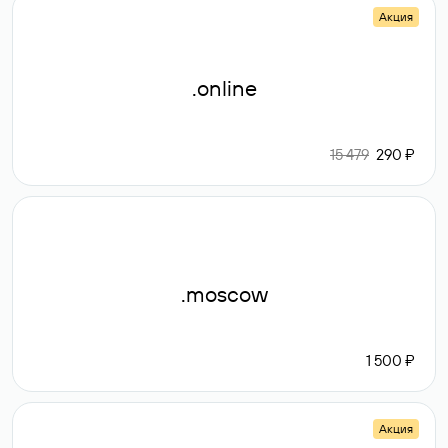
Акция
.online
15 479
290 ₽
.moscow
1 500 ₽
Акция