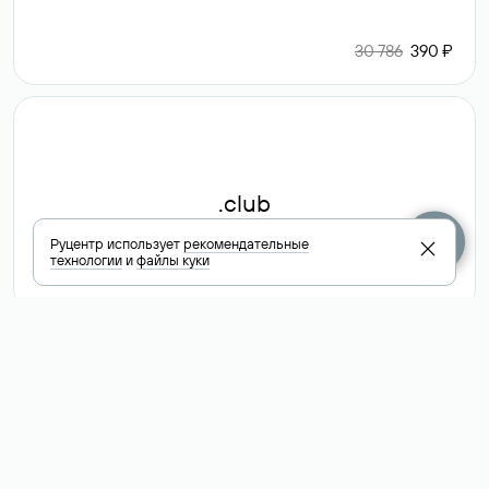
30 786
390 ₽
.club
Руцентр использует
рекомендательные
технологии
и
файлы куки
6 587 ₽
Посмотреть
все доменные
зоны