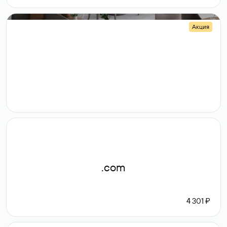
Акция
.shop
14 982
189 ₽
.com
4 301 ₽