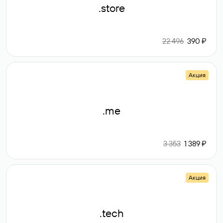
.store
22 496
390 ₽
Акция
.me
3 353
1 389 ₽
Акция
.tech