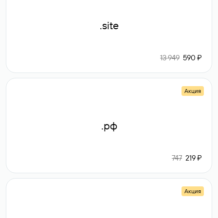
.site
13 949
590 ₽
Акция
.рф
747
219 ₽
Акция