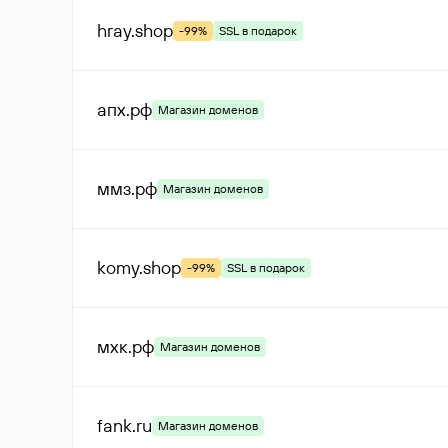
hray
.shop
-99%
SSL в подарок
апх
.рф
Магазин доменов
ммз
.рф
Магазин доменов
komy
.shop
-99%
SSL в подарок
мхк
.рф
Магазин доменов
fank
.ru
Магазин доменов