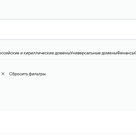
оссийские и кириллические домены
Универсальные домены
Финансы
ство и технологии
Общество и политика
IT
Географические домены
Пр
доменов
18+
Корпоративные домены
Наука, образование и карьера
Искус
ижимость
Семья, хобби, интересы
Реклама и консалтинг
Фото и видео
Е
Сбросить фильтры