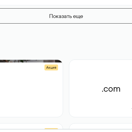
Показать еще
Акция
.shop
.com
14 982
189 ₽
Акция