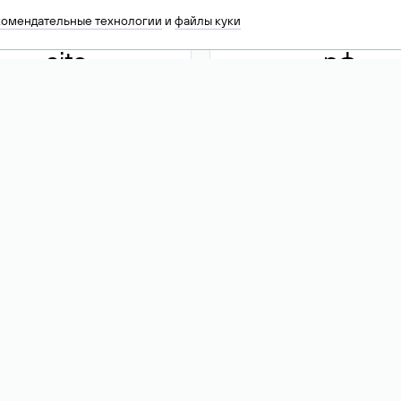
комендательные технологии
и
файлы куки
.site
.рф
13 949
590 ₽
74
Акция
.tech
.club
30 786
390 ₽