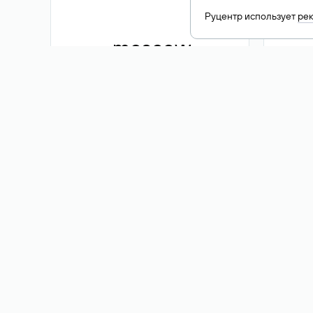
Руцентр использует
ре
.moscow
1 500 ₽
Акция
.me
3 353
1 389 ₽