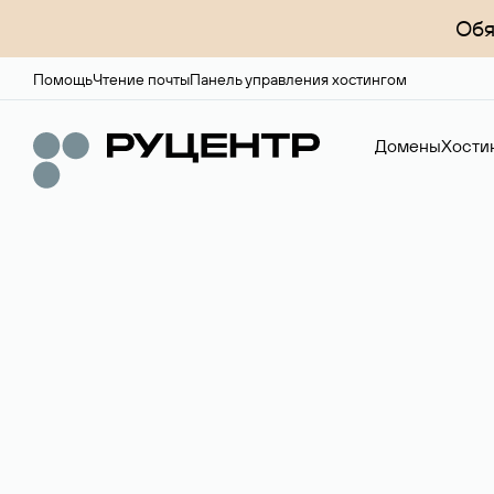
Обя
Помощь
Чтение почты
Панель управления хостингом
Домены
Хости
Регистрация до
Более 700 зон для выбора имени сайта.