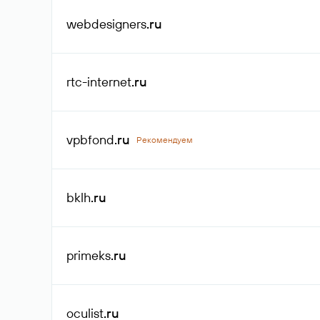
webdesigners
.ru
rtc-internet
.ru
vpbfond
.ru
Рекомендуем
bklh
.ru
primeks
.ru
oculist
.ru