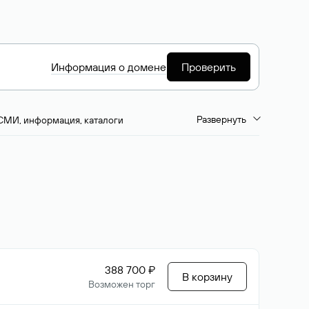
Информация о домене
Проверить
Развернуть
СМИ, информация, каталоги
емиум-домены
Путешествия и туризм
ство, развлечения
Кино, музыка, тв
да, напитки, рестораны
Цвета
388 700 ₽
В корзину
Возможен торг