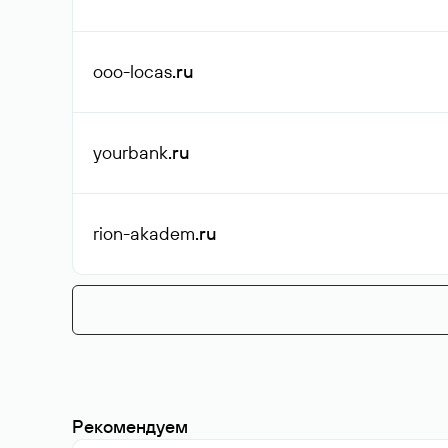
ooo-locas
.ru
yourbank
.ru
rion-akadem
.ru
Рекомендуем