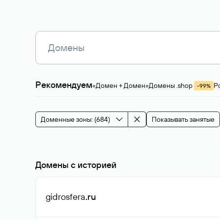
Рекомендуем
«Домен + Домен»
Домены .shop
Р
-99%
Магазины, услуги
Мода и стиль
Производ
Зарубежные домены
Каталог магазина 
Здоровье и спорт
Строительство и недв
Доменные зоны: (684)
Показывать занятые
События и мероприятия
Домены с историей
gidrosfera
.ru