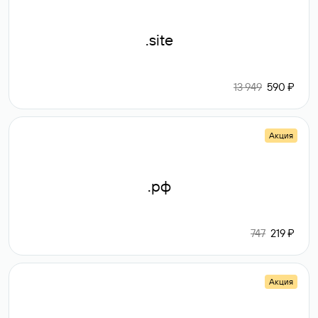
.site
13 949
590 ₽
Акция
.рф
747
219 ₽
Акция