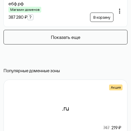
ебф
.рф
Магазин доменов
387 280 ₽
?
В корзину
Показать еще
Популярные доменные зоны
Акция
.ru
747
219 ₽