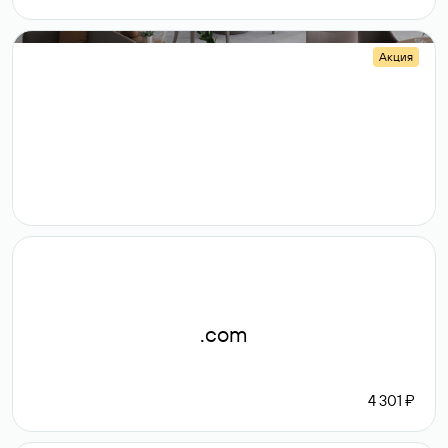
Акция
.shop
14 982
189 ₽
.com
4 301 ₽