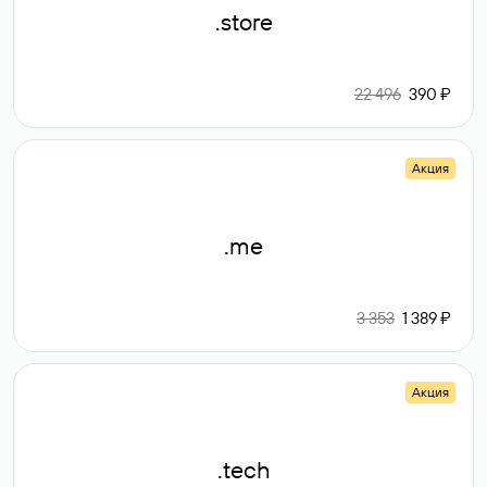
.store
22 496
390 ₽
Акция
.me
3 353
1 389 ₽
Акция
.tech