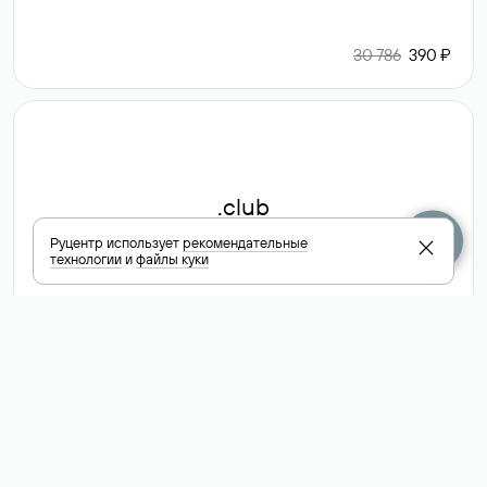
30 786
390 ₽
.club
Руцентр использует
рекомендательные
технологии
и
файлы куки
6 587 ₽
Посмотреть
все доменные
зоны