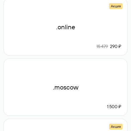
Акция
.online
15 479
290 ₽
.moscow
1 500 ₽
Акция