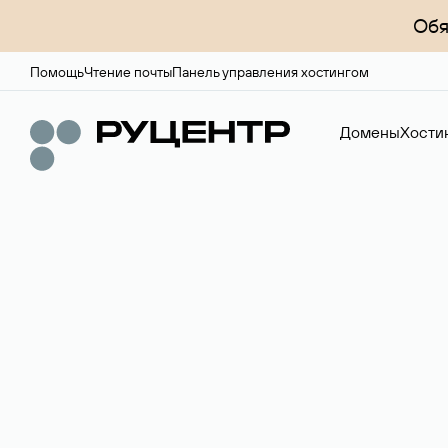
Обя
Помощь
Чтение почты
Панель управления хостингом
Домены
Хости
Регистрация до
Более 700 зон для выбора имени сайта.