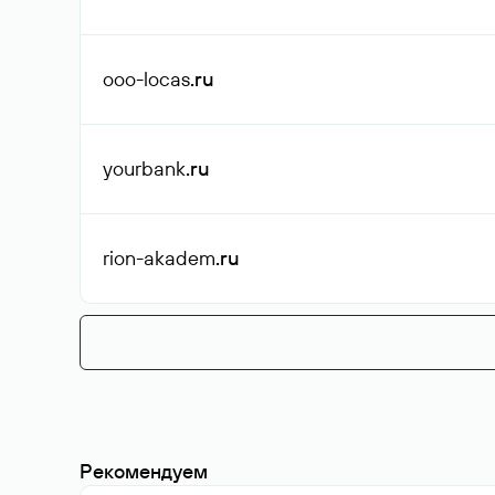
ooo-locas
.ru
yourbank
.ru
rion-akadem
.ru
Рекомендуем