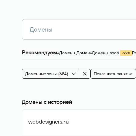
Рекомендуем
«Домен + Домен»
Домены .shop
Р
-99%
Магазины, услуги
Мода и стиль
Производ
Зарубежные домены
Каталог магазина 
Здоровье и спорт
Строительство и недв
Доменные зоны: (684)
Показывать занятые
События и мероприятия
Домены с историей
webdesigners
.ru