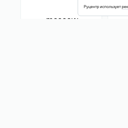
Руцентр использует
ре
.moscow
1 500 ₽
Акция
.me
3 353
1 389 ₽