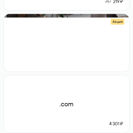
747
219 ₽
Акция
.shop
14 982
189 ₽
.com
4 301 ₽