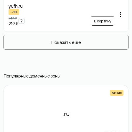
yufh
.ru
-71%
747 ₽
?
В корзину
219 ₽
Показать еще
Популярные доменные зоны
Акция
.ru