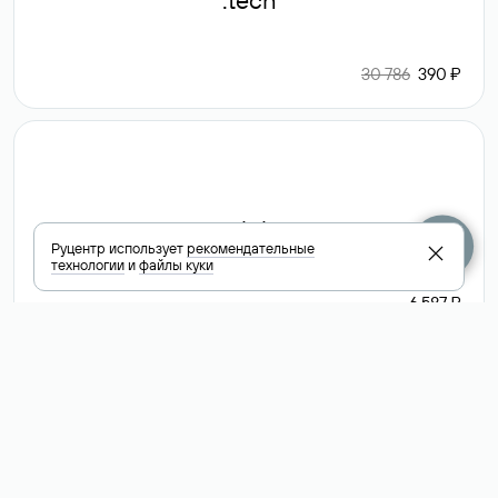
.tech
30 786
390 ₽
.club
Руцентр использует
рекомендательные
технологии
и
файлы куки
6 587 ₽
Посмотреть
все доменные
зоны