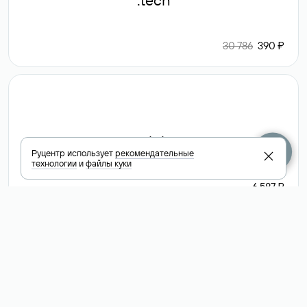
.tech
30 786
390 ₽
.club
Руцентр использует
рекомендательные
технологии
и
файлы куки
6 587 ₽
Посмотреть
все доменные
зоны