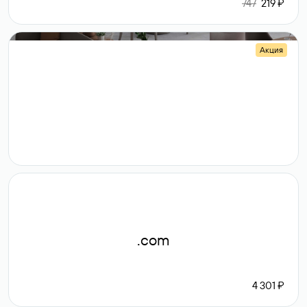
747
219 ₽
Акция
.shop
14 982
189 ₽
.com
4 301 ₽